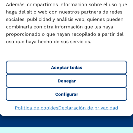
Además, compartimos información sobre el uso que
haga del sitio web con nuestros partners de redes
sociales, publicidad y análisis web, quienes pueden
combinarla con otra información que les haya
proporcionado o que hayan recopilado a partir del
Descubre cómo Puleva forma
uso que haya hecho de sus servicios.
parte de tu día
Aceptar todas
Denegar
Configurar
Política de cookies
Declaración de privacidad