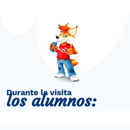
Durante la visita
los alumnos: