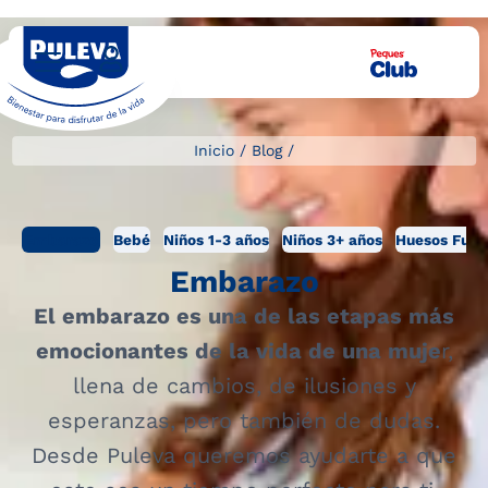
Inicio
/
Blog
/
Embarazo
Bebé
Niños 1-3 años
Niños 3+ años
Huesos Fuer
Embarazo
El embarazo es una de las etapas más
emocionantes de la vida de una muje
r,
llena de cambios, de ilusiones y
esperanzas, pero también de dudas.
Desde Puleva queremos ayudarte a que