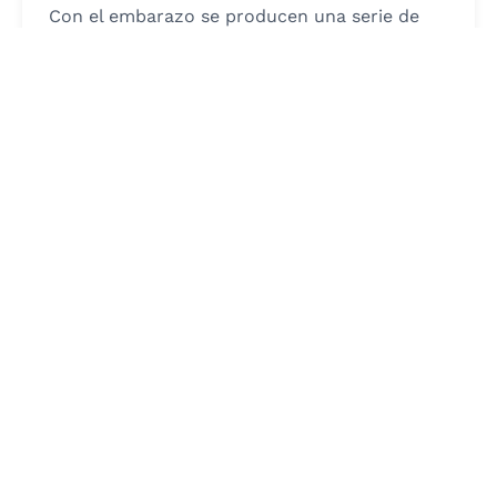
Con el embarazo se producen una serie de
alteraciones cutáneas en la mujer, que...
Leer más
14 mayo 2026
6 min.