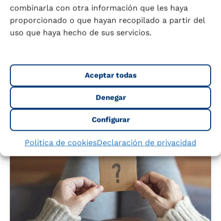
combinarla con otra información que les haya
Preparar la canastilla del bebé
proporcionado o que hayan recopilado a partir del
Días antes del parto la futura mamá tendrá
uso que haya hecho de sus servicios.
que estar preparada para el día...
Aceptar todas
Leer más
14 mayo 2026
2 min.
Denegar
Configurar
Política de cookies
Declaración de privacidad