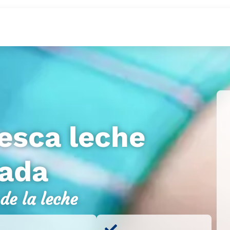
esca leche
zada
de la leche