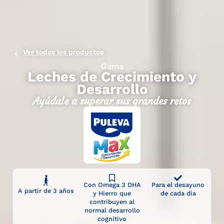
Ver todos los productos
Gama
Leches de Crecimiento y
Desarrollo
Ayúdale a superar sus grandes retos
Con Omega 3 DHA
Para el desayuno
A partir de 3 años
y Hierro que
de cada día
contribuyen al
normal desarrollo
cognitivo