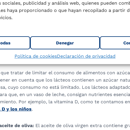
azúcar, por eso se recomienda priorizar siempre que sea 
 sociales, publicidad y análisis web, quienes pueden com
era.
les haya proporcionado o que hayan recopilado a partir d
algún lácteo entero y sin azúcar: La Asociación Española
icios.
comienda incorporar 2-3 raciones de lácteos al día según
cteos equivale a un vaso de leche, dos o tres lonchas de 
 porción individual de queso fresco o requesón.
El desay
todas
Denegar
Co
a incluir un lácteo de calidad.
Puedes ofrecerle un vaso
un bowl de yogur natural con cereales sin azúcares y fru
Política de cookies
Declaración de privacidad
on rodajas de tomate, lechuga y queso fresco, o un batid
y que tratar de limitar el consumo de alimentos con azúc
ener en cuenta que los lácteos contienen un azúcar nat
tosa, cuyo consumo no está limitado. Los lácteos adaptad
ara que, en un vaso de leche, consigan nutrientes esencia
imiento. Por ejemplo, la vitamina D, como te contamos en 
 D y los niños
.
 aceite de oliva:
El aceite de oliva virgen extra contiene g