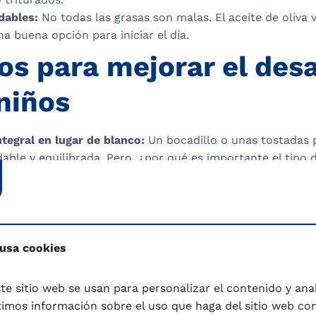
dables:
No todas las grasas son malas. El aceite de oliva 
a buena opción para iniciar el día.
os para mejorar el des
 niños
ntegral en lugar de blanco:
Un bocadillo o unas tostadas 
able y equilibrada. Pero, ¿por qué es importante el tipo
 proceso mediante el cual se retira la cáscara del cereal, 
fibra y de algunas vitaminas y minerales. Por eso, es aco
 integrales.
s cereales o el muesli sin azúcares añadidos:
Los cereales
s copos de avena, etc. Son una buena alternativa a versi
 usa cookies
 pieza de fruta entera en lugar de zumos:
Los zumos nat
te sitio web se usan para personalizar el contenido y anali
 las mermeladas y las confituras aportan menor cantidad 
mos información sobre el uso que haga del sitio web co