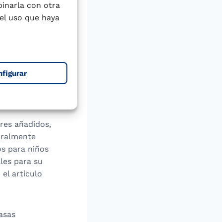
posible la pieza
binarla con otra
el uso que haya
 de
 la edad. Una
queso bajo en
uno es un buen
nfigurar
 de leche con
tos secos o un
o hecho con fruta
ares añadidos,
uralmente
os para niños
les para su
el artículo
rasas