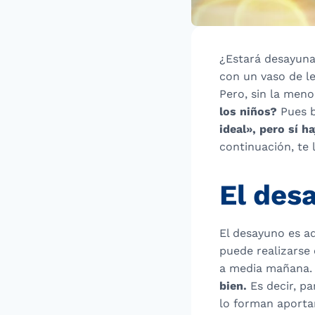
¿Estará desayuna
con un vaso de le
Pero, sin la meno
los niños?
Pues b
ideal», pero sí h
continuación, te 
El des
El desayuno es aq
puede realizarse
a media mañana.
bien.
Es decir, pa
lo forman aporta