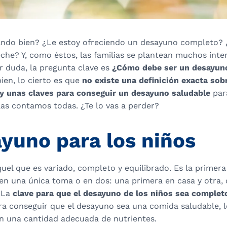
ndo bien? ¿Le estoy ofreciendo un desayuno completo? ¿
che? Y, como éstos, las familias se plantean muchos inte
r duda, la pregunta clave es
¿Cómo debe ser un desayuno
ien, lo cierto es que
no existe una definición exacta sob
ay unas claves
para conseguir un desayuno saludable
para
las contamos todas. ¿Te lo vas a perder?
ayuno para los niños
uel que es variado, completo y equilibrado. Es la primera
 en una única toma o en dos: una primera en casa y otra,
 La
clave para que el desayuno de los niños sea completo
ra conseguir que el desayuno sea una comida saludable, 
n una cantidad adecuada de nutrientes.