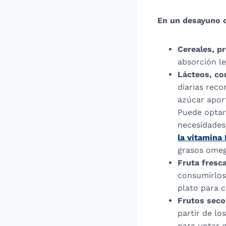
En un desayuno c
Cereales, pr
absorción le
Lácteos, com
diarias reco
azúcar aport
Puede optar
necesidades
la vitamina 
grasos omeg
Fruta fresc
consumirlos
plato para c
Frutos seco
partir de l
para untar o