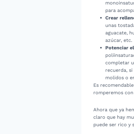
monoinsatur
para acompa
Crear relle
unas tostada
aguacate, h
azúcar, etc.
Potenciar e
poliinsatura
completar u
recuerda, si
molidos o en
Es recomendable 
romperemos con l
Ahora que ya hem
claro que hay muc
puede ser rico y 