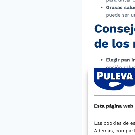
Grasas salu
puede ser un
Consej
de los
Elegir pan i
opción salud
el refinado,
cantidad de 
las opciones
Priorizar lo
azúcares, lo
Esta página web
azucaradas.
Escoger una
Las cookies de es
exprimidos,
Además, comparti