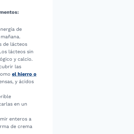
imentos:
nergía de
a mañana.
s de lácteos
Los lácteos sin
ógico y calcio.
ubrir las
 como
el hierro o
ensas, y ácidos
rible
carlas en un
mir enteros a
forma de crema