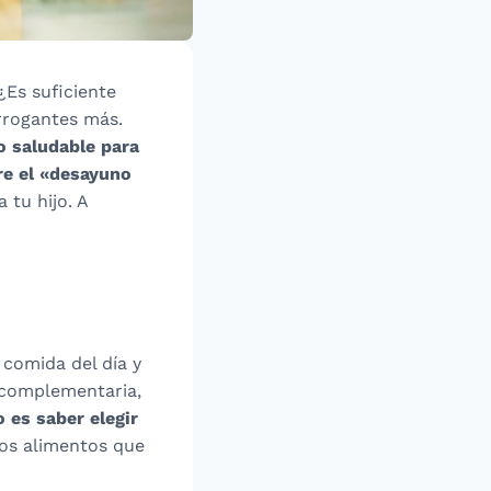
Es suficiente
rrogantes más.
 saludable para
re el «desayuno
 tu hijo. A
 comida del día y
 complementaria,
 es saber elegir
los alimentos que