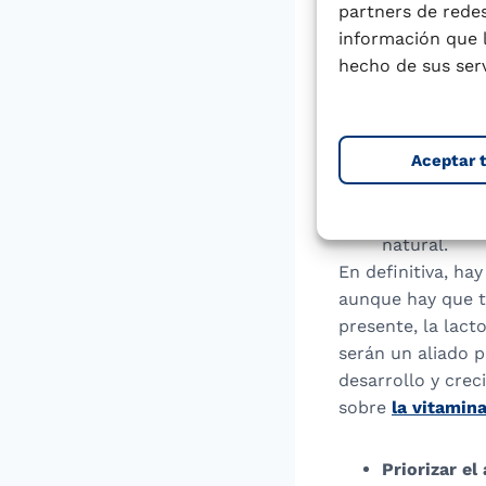
cantidad de 
partners de redes
de fruta ent
información que 
Incorporar 
hecho de sus serv
Pediatría
re
ración de lá
grasa, o una
Aceptar 
momento par
cacao puro, 
bocadillo c
natural.
En definitiva, ha
aunque hay que t
presente, la lac
serán un aliado p
desarrollo y crec
sobre
la vitamina
Priorizar el