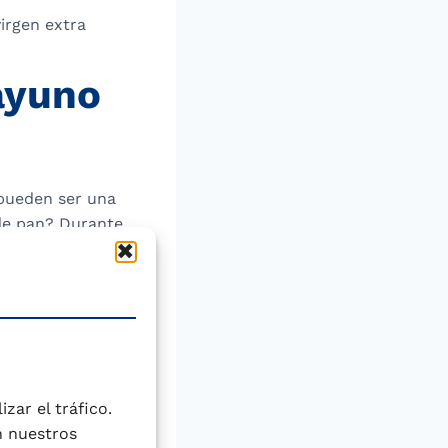
virgen extra
ayuno
pueden ser una
 de pan? Durante
se reduce la
nsejable optar por
 o el muesli sin
ones más
urales o
zar el tráfico.
de fibra y mayor
n nuestros