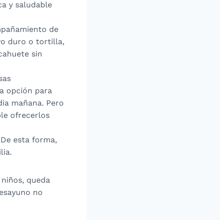
ca y saludable
compañamiento de
 duro o tortilla,
cahuete sin
sas
na opción para
dia mañana. Pero
le ofrecerlos
 De esta forma,
ia.
 niños, queda
 desayuno no