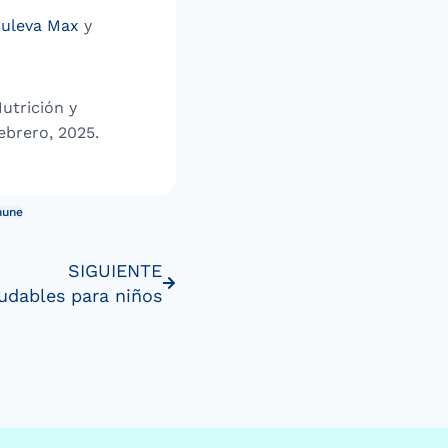
Puleva Max
y
utrición y
ebrero, 2025.
mune
SIGUIENTE
udables para niños