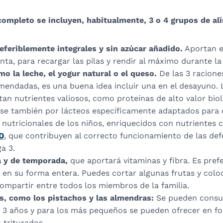
ompleto se incluyen, habitualmente, 3 o 4 grupos de al
eferiblemente integrales y sin azúcar añadido.
Aportan e
nta, para recargar las pilas y rendir al máximo durante l
o la leche, el yogur natural o el queso.
De las 3 racione
mendadas, es una buena idea incluir una en el desayuno. 
an nutrientes valiosos, como proteínas de alto valor biol
se también por lácteos específicamente adaptados para c
 nutricionales de los niños, enriquecidos con nutrientes
D
, que contribuyen al correcto funcionamiento de las def
a 3.
a y de temporada,
que aportará vitaminas y fibra. Es prefe
 en su forma entera. Puedes cortar algunas frutas y colo
ompartir entre todos los miembros de la familia.
s, como los pistachos y las almendras:
Se pueden consu
os 3 años y para los más pequeños se pueden ofrecer en 
 triturados.