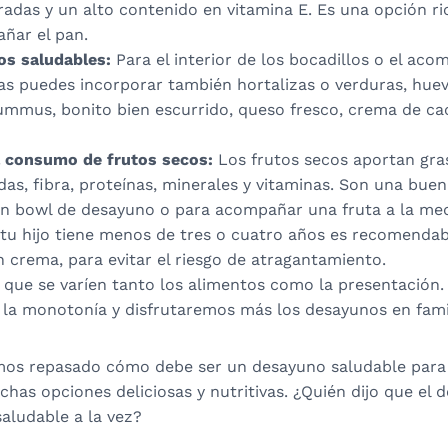
adas y un alto contenido en vitamina E. Es una opción ri
ñar el pan.
nos saludables:
Para el interior de los bocadillos o el a
s puedes incorporar también hortalizas o verduras, huevo
ummus, bonito bien escurrido, queso fresco, crema de ca
l consumo de frutos secos:
Los frutos secos aportan gra
das, fibra, proteínas, minerales y vitaminas. Son una bue
n bowl de desayuno o para acompañar una fruta a la me
 tu hijo tiene menos de tres o cuatro años es recomendab
 crema, para evitar el riesgo de atragantamiento.
que se varíen tanto los alimentos como la presentación.
a monotonía y disfrutaremos más los desayunos en famil
os repasado cómo debe ser un desayuno saludable para
has opciones deliciosas y nutritivas. ¿Quién dijo que el
saludable a la vez?