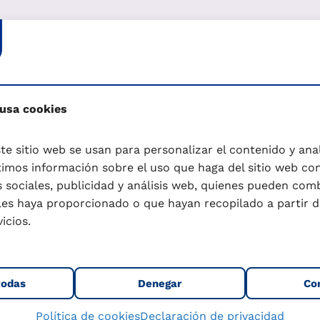
Selecciona tus hábitos
Actividad
Traba
cotidiana
 usa cookies
Actividad general
Deporte
te sitio web se usan para personalizar el contenido y anali
mos información sobre el uso que haga del sitio web co
Actividad específica
 sociales, publicidad y análisis web, quienes pueden com
les haya proporcionado o que hayan recopilado a partir d
icios.
Duración
Peso (kg)
todas
Denegar
Co
Política de cookies
Declaración de privacidad