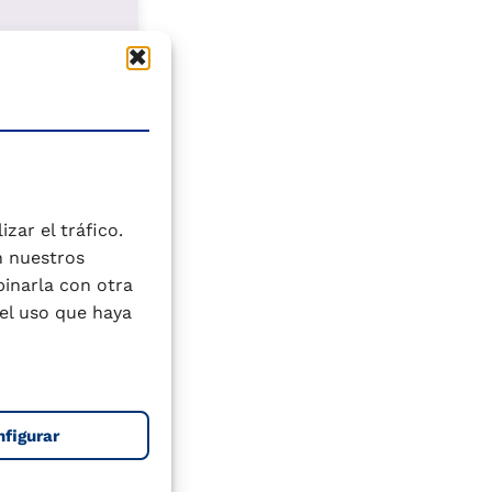
jo
zar el tráfico.
n nuestros
binarla con otra
el uso que haya
nfigurar