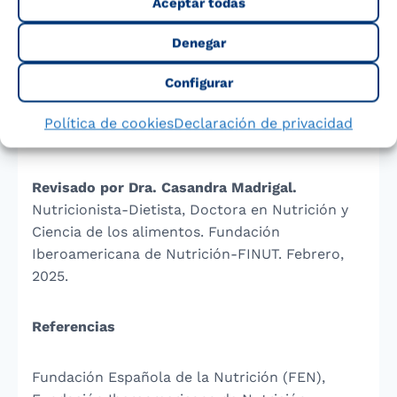
Aceptar todas
desnatada
y conozcas el resto de nuestra gama
de leches.
Denegar
Configurar
Dra. Dª. Ana Haro García
, Farmacéutica y
Tecnóloga de los Alimentos, Diplomada en
Política de cookies
Declaración de privacidad
Nutrición.
Revisado por Dra. Casandra Madrigal.
Nutricionista-Dietista, Doctora en Nutrición y
Ciencia de los alimentos. Fundación
Iberoamericana de Nutrición-FINUT. Febrero,
2025.
Referencias
Fundación Española de la Nutrición (FEN),