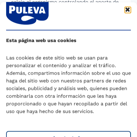
calcio al organismo controlando el aporte de
grasa y/colesterol, así como su contenido
calórico, en el caso de personas que deban
controlar la ingesta de grasa en su dieta diaria,
sin renunciar a los lácteos y privarse así de las
ventajas nutricionales que aportan este tipo de
Esta página web usa cookies
alimentos.
Las cookies de este sitio web se usan para
En este sentido, conviene hacer un inciso, la
personalizar el contenido y analizar el tráfico.
leche desnatada no se recomienda en niños
Además, compartimos información sobre el uso que
menores de cuatro años. Tan sólo se indica su
haga del sitio web con nuestros partners de redes
consumo a estas edades cuando exista riesgo
sociales, publicidad y análisis web, quienes pueden
cardiovascular o de obesidad y siempre bajo la
combinarla con otra información que les haya
supervisión e indicaciones de un profesional de
proporcionado o que hayan recopilado a partir del
la salud y de la nutrición.
uso que haya hecho de sus servicios.
Para finalizar, te recomendamos que visites a
nuestro producto de
leche Puleva A+D