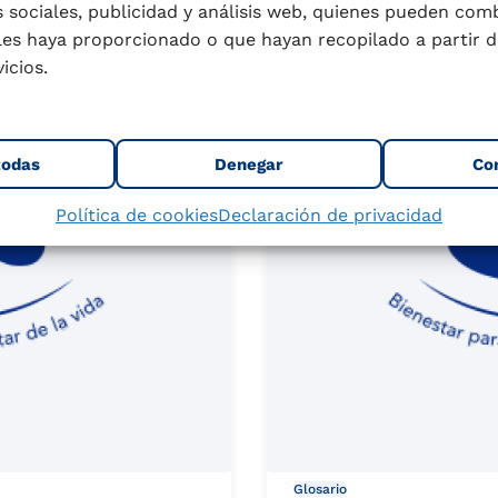
Le
5 junio 2025
6 min.
 sociales, publicidad y análisis web, quienes pueden com
les haya proporcionado o que hayan recopilado a partir d
icios.
todas
Denegar
Co
Política de cookies
Declaración de privacidad
Glosario