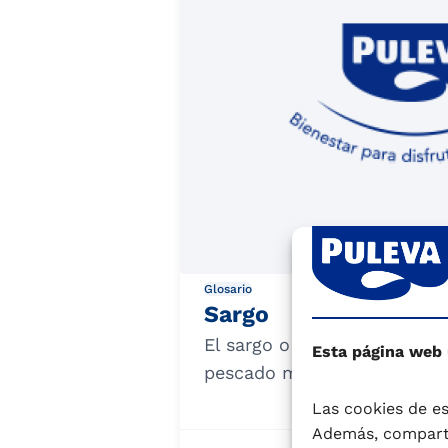
Glosario
Sargo
El sargo o charrán (Diplodu
Esta página web
pescado muy apreciado por s
Las cookies de es
Además, comparti