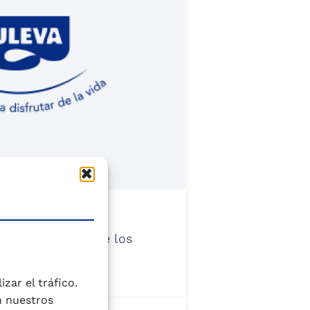
e de la familia de los
zan por...
zar el tráfico.
n nuestros