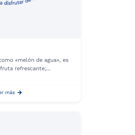
 como «melón de agua», es
uta refrescante;...
er más