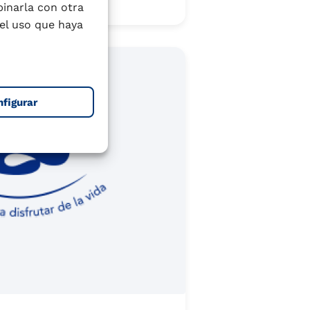
er más
binarla con otra
el uso que haya
nfigurar