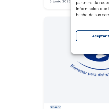
Leer más
5 junio 2025
4 min.
partners de redes
información que 
hecho de sus serv
Aceptar 
Glosario