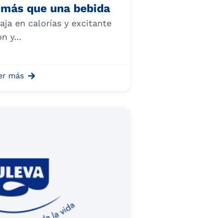
: más que una bebida
aja en calorías y excitante
n y...
er más