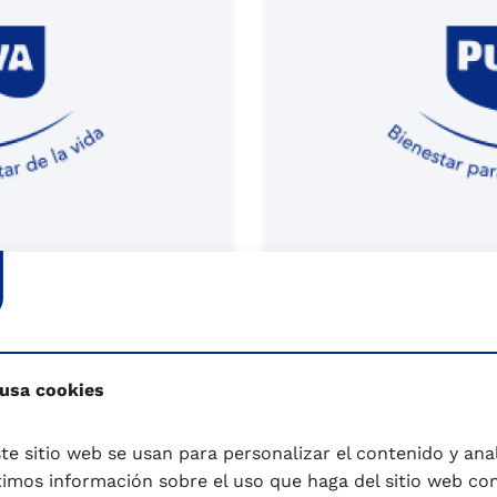
Glosario
Setas
s sargus) es un
Las setas forman part
 usa cookies
u sabor,...
hongos y se caracteri
te sitio web se usan para personalizar el contenido y anali
mos información sobre el uso que haga del sitio web co