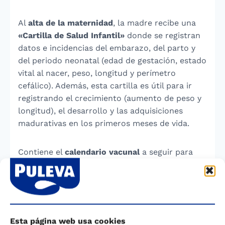
Al
alta de la maternidad
, la madre recibe una
«Cartilla de Salud Infantil»
donde se registran
datos e incidencias del embarazo, del parto y
del periodo neonatal (edad de gestación, estado
vital al nacer, peso, longitud y perímetro
cefálico). Además, esta cartilla es útil para ir
registrando el crecimiento (aumento de peso y
longitud), el desarrollo y las adquisiciones
madurativas en los primeros meses de vida.
Contiene el
calendario vacunal
a seguir para
proteger al niño frente a enfermedades que se
pueden prevenir. Así mismo, aporta información
de los
principales cuidados
que debe tributar a
su hijo (cuidado del ombligo o cordón umbilical,
alimentación, higiene y controles).
Esta página web usa cookies