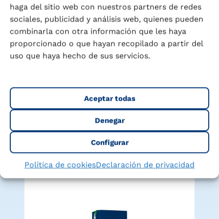
haga del sitio web con nuestros partners de redes
sociales, publicidad y análisis web, quienes pueden
combinarla con otra información que les haya
proporcionado o que hayan recopilado a partir del
uso que haya hecho de sus servicios.
Encuentra tu Puleva ideal
Explora nuestra gama completa y descubre el
Aceptar todas
producto perfecto para cada momento de tu
vida y la de tu familia
Denegar
Configurar
Política de cookies
Declaración de privacidad