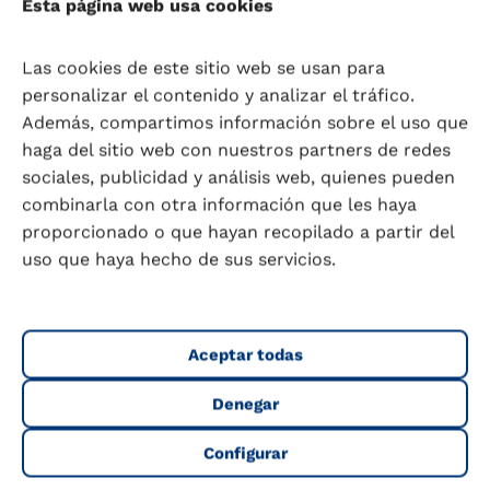
Para calcular tu índice de masa corporal, si tomas
Esta página web usa cookies
el calcio necesario, tu fecha de parto o tu riesgo
cardiovascular, o saber más de tus hábitos
Las cookies de este sitio web se usan para
saludables o personalidad, ponemos a tu
personalizar el contenido y analizar el tráfico.
disposición estas calculadoras y test que te
Además, compartimos información sobre el uso que
ayudaran a conocerte mejor y por ello a cuidarte
haga del sitio web con nuestros partners de redes
mejor.
sociales, publicidad y análisis web, quienes pueden
combinarla con otra información que les haya
proporcionado o que hayan recopilado a partir del
uso que haya hecho de sus servicios.
Aceptar todas
Denegar
Configurar