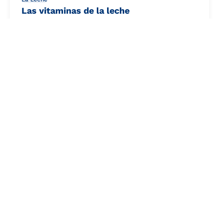
Las vitaminas de la leche
La leche es un alimento esencial y
equilibrado, con una alta densidad nutricional
gracias...
Leer más
5 junio 2025
6 min.