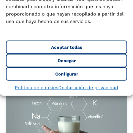
combinarla con otra información que les haya
La Leche
proporcionado o que hayan recopilado a partir del
El valor nutritivo de la leche: mucho más
uso que haya hecho de sus servicios.
que calcio
La leche es una de las principales fuentes de
calcio de la naturaleza y...
Aceptar todas
Leer más
5 junio 2025
6 min.
Denegar
Configurar
Política de cookies
Declaración de privacidad