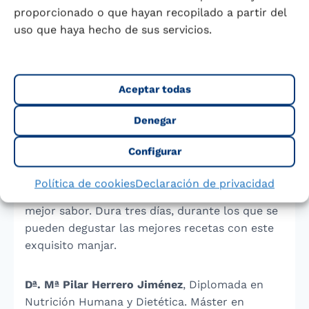
ojos.
proporcionado o que hayan recopilado a partir del
uso que haya hecho de sus servicios.
La ostra plana
cambia de sexo cada año
, sin
embargo, las otras especies son machos o
hembras a lo largo de toda su vida.
Aceptar todas
Denegar
El primer fin de semana de abril se celebra en
Arcade, un pueblo de Pontevedra, la
Fiesta de
Configurar
la Ostra
. Esta celebración se realizó por
primera vez en el año 1987, durante la semana
Política de cookies
Declaración de privacidad
de mayor producción, en la que la ostra tiene
mejor sabor. Dura tres días, durante los que se
pueden degustar las mejores recetas con este
exquisito manjar.
Dª. Mª Pilar Herrero Jiménez
, Diplomada en
Nutrición Humana y Dietética. Máster en