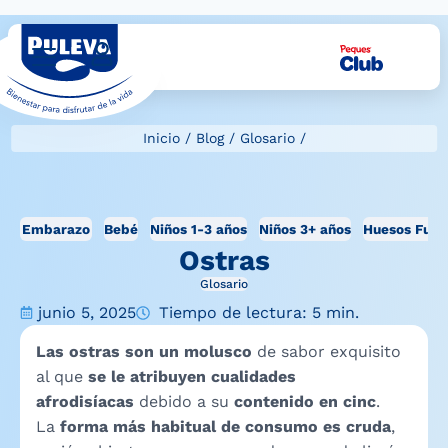
Inicio
/
Blog
/
Glosario
/
Embarazo
Bebé
Niños 1-3 años
Niños 3+ años
Huesos Fuer
Ostras
Glosario
junio 5, 2025
Tiempo de lectura: 5 min.
Las ostras son un molusco
de sabor exquisito
al que
se le atribuyen cualidades
afrodisíacas
debido a su
contenido en cinc
.
La
forma más habitual de
consumo es cruda
,