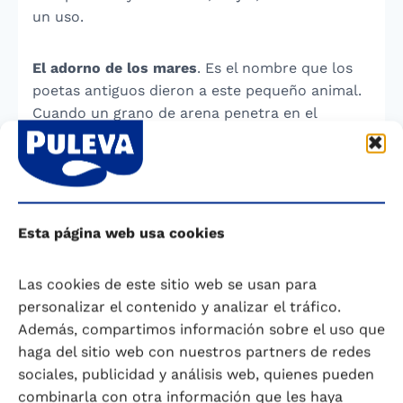
un uso.
El adorno de los mares
. Es el nombre que los
poetas antiguos dieron a este pequeño animal.
Cuando un grano de arena penetra en el
interior de la ostra, ésta debe proteger su
indefenso cuerpo, por lo que comienza a
segregar una sustancia con la que recubre el
cuerpo extraño y lo redondea, para evitar así
lesiones. Esta sustancia es el nácar, con la que
Esta página web usa cookies
cubre capa tras capa el grano de arena hasta
convertirlo en una perla.
Las cookies de este sitio web se usan para
personalizar el contenido y analizar el tráfico.
En la época de los romanos, la ostra superó en
Además, compartimos información sobre el uso que
10 veces el precio de las langostas.
haga del sitio web con nuestros partners de redes
sociales, publicidad y análisis web, quienes pueden
La ostra tiene el cerebro más pequeño que los
combinarla con otra información que les haya