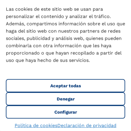
las zanahorias o los tomates.
Las cookies de este sitio web se usan para
personalizar el contenido y analizar el tráfico.
En concreto, los estudios señalaron que las
Además, compartimos información sobre el uso que
nueces poseen
20,97 unidades de
haga del sitio web con nuestros partners de redes
antioxidantes por cada 100 g
, veinte veces más
sociales, publicidad y análisis web, quienes pueden
que la cantidad presente en las naranjas (1,14),
combinarla con otra información que les haya
espinacas (0,98), zanahorias (0,04) o tomates
proporcionado o que hayan recopilado a partir del
(0,31). Asimismo, el estudio permitió determinar
uso que haya hecho de sus servicios.
que los principales componentes antioxidantes
presentes en las nueces son la
vitamina E
,
los
polifenoles
y minerales como
el
selenio
,
cobre
,
cinc
y
magnesio
.
Aceptar todas
Denegar
Saber más sobre las
nueces
Configurar
El consumo de frutos secos, especialmente de
Política de cookies
Declaración de privacidad
las
nueces
, ha despertado gran interés por su