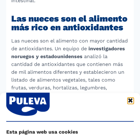
intestinal.
Las nueces son el alimento
más rico en antioxidantes
Las nueces son el alimento con mayor cantidad
de antioxidantes. Un equipo de
investigadores
noruegos y estadounidenses
analizó la
cantidad de antioxidantes que contienen más
de mil alimentos diferentes y establecieron un
listado de alimentos vegetales, tales como
frutas, verduras, hortalizas, legumbres,
cereales, aceites vegetales y semillas, de
consumo más habitual. El análisis permitió
conocer que las nueces son el alimento que
mayor cantidad de antioxidantes contiene, muy
por encima de otros alimentos especialmente
Esta página web usa cookies
ricos en estos compuestos como las naranjas,