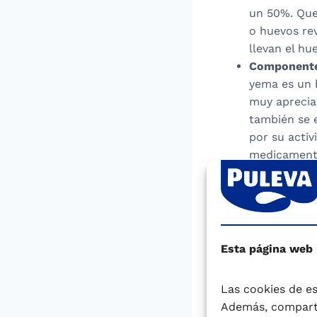
un 50%. Que
o huevos rev
llevan el hu
Componentes
yema es un b
muy aprecia
también se 
por su activ
medicament
La elaboración d
humano. Estos hu
estrictos control
desarrollar los 
Esta página web
Pasteurizac
tratamiento
Las cookies de es
sin afectar 
Además, comparti