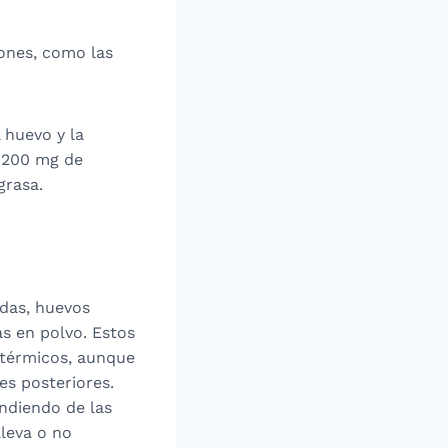
iones, como las
 huevo y la
e 200 mg de
grasa.
adas, huevos
s en polvo. Estos
 térmicos, aunque
es posteriores.
ndiendo de las
lleva o no