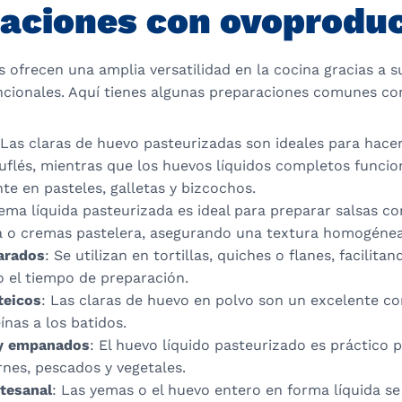
aciones con ovoprodu
ofrecen una amplia versatilidad en la cocina gracias a su
ncionales. Aquí tienes algunas preparaciones comunes c
 Las claras de huevo pasteurizadas son ideales para hac
uflés, mientras que los huevos líquidos completos funci
e en pasteles, galletas y bizcochos.
yema líquida pasteurizada es ideal para preparar salsas 
a o cremas pastelera, asegurando una textura homogénea
arados
: Se utilizan en tortillas, quiches o flanes, facilita
o el tiempo de preparación.
teicos
: Las claras de huevo en polvo son un excelente 
ínas a los batidos.
y empanados
: El huevo líquido pasteurizado es práctico 
nes, pescados y vegetales.
rtesanal
: Las yemas o el huevo entero en forma líquida s