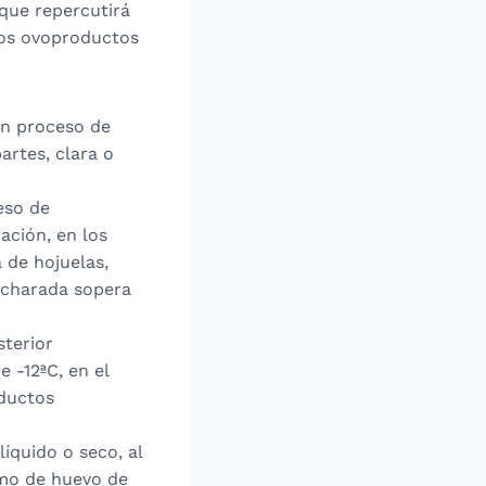
 que repercutirá
los ovoproductos
un proceso de
rtes, clara o
eso de
ación, en los
 de hojuelas,
ucharada sopera
sterior
 -12ªC, en el
oductos
líquido o seco, al
imo de huevo de