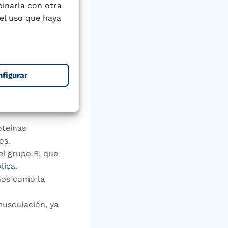
lo que prolonga
binarla con otra
.
el uso que haya
 puede afectar la
de sal o sacarosa
ºC, mientras que
 productos hasta
nfigurar
oteínas
os.
el grupo B, que
lica.
enos como la
musculación, ya