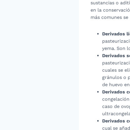
sustancias o adit
en la conservaci
más comunes se 
Derivados l
pasteurizac
yema. Son l
Derivados s
pasteurizaci
cuales se el
gránulos o 
de huevo en
Derivados c
congelación
caso de ovo
ultracongel
Derivados 
cual se añad