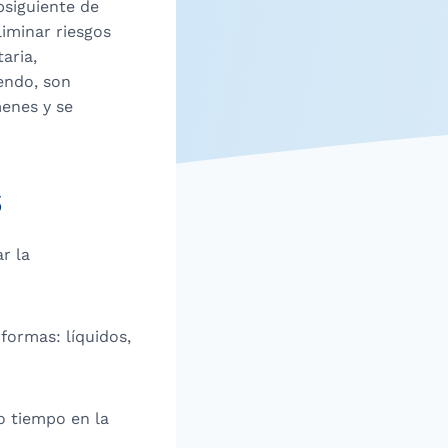
bsiguiente de
iminar riesgos
taria,
endo, son
enes y se
s
r la
formas: líquidos,
o tiempo en la