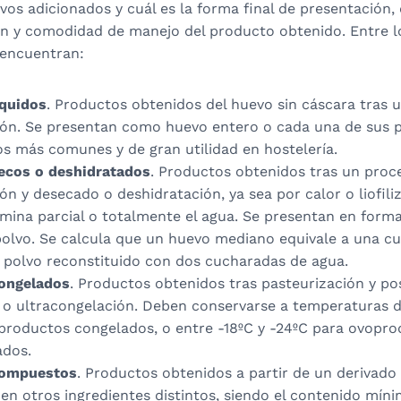
ivos adicionados y cuál es la forma final de presentación,
ón y comodidad de manejo del producto obtenido. Entre 
encuentran:
íquidos
. Productos obtenidos del huevo sin cáscara tras 
ión. Se presentan como huevo entero o cada una de sus pa
os más comunes y de gran utilidad en hostelería.
ecos o deshidratados
. Productos obtenidos tras un proc
ón y desecado o deshidratación, ya sea por calor o liofiliz
imina parcial o totalmente el agua. Se presentan en forma
polvo. Se calcula que un huevo mediano equivale a una c
 polvo reconstituido con dos cucharadas de agua.
ongelados
. Productos obtenidos tras pasteurización y po
 o ultracongelación. Deben conservarse a temperaturas de
productos congelados, o entre -18ºC y -24ºC para ovopr
ados.
compuestos
. Productos obtenidos a partir de un derivado 
en otros ingredientes distintos, siendo el contenido mín