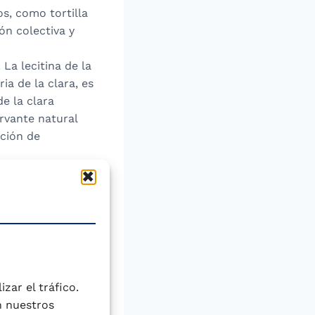
s, como tortilla
ón colectiva y
. La lecitina de la
a de la clara, es
e la clara
vante natural
ación de
el consumo
adas, siguiendo
emplean al
 o yema) a
o la Salmonella,
zar el tráfico.
ja temperatura
n nuestros