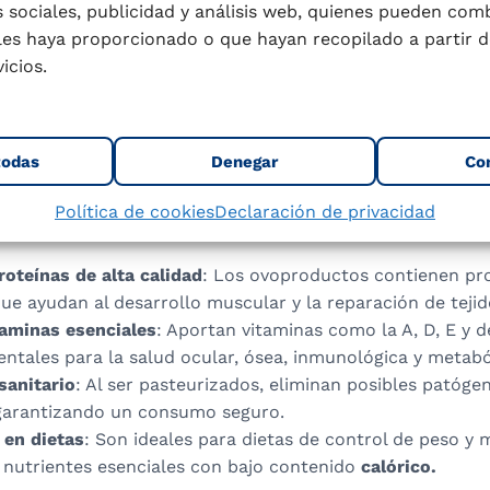
2,5 minutos) o alta temperatura (70ºC por 90 segundos), 
 sociales, publicidad y análisis web, quienes pueden com
 del producto hasta 6 meses si se envasa de forma aséptica
les haya proporcionado o que hayan recopilado a partir d
n
: Este método conserva las propiedades de la clara, pero
icios.
de la yema, que tiende a gelificarse. Para evitarlo, se aña
proceso. La congelación convencional alcanza -23ºC a -25
elación llega a -35ºC a -40ºC, permitiendo conservar los
todas
Denegar
Co
cios para la salud
Política de cookies
Declaración de privacidad
roteínas de alta calidad
: Los ovoproductos contienen pr
e ayudan al desarrollo muscular y la reparación de tejid
taminas esenciales
: Aportan vitaminas como la A, D, E y d
ntales para la salud ocular, ósea, inmunológica y metabó
sanitario
: Al ser pasteurizados, eliminan posibles patóg
garantizando un consumo seguro.
 en dietas
: Son ideales para dietas de control de peso y 
 nutrientes esenciales con bajo contenido
calórico.