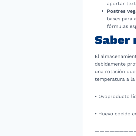
aportar text
Postres ve
bases para 
fórmulas esp
Saber
El almacenamient
debidamente prot
una rotación que 
temperatura a la
• Ovoproducto líq
• Huevo cocido c
————————