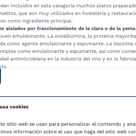
dan incluidos en esta categoría muchos platos preparado
ueltos, que son muy utilizados en hostelería y restauraci
evo como ingrediente principal.
 aislados por fraccionamiento de la clara o de la yema
uen emulsionante. La ovoalbúmina, la proteína mayoritari
da como agente emulsionante y espumante. La lisozima d
emplea como emulsionante y espumante, así como conser
idad antimicrobiana en la industria del vino y en la fabric
os.
e ovoproductos se realiza a partir de huevos aptos para 
evos son procesados por industrias registradas y autoriz
es sanitarios. Dentro de los principales procesos que se 
ovoproductos se encuentran:
 usa cookies
ión
: Se somete el huevo entero o sus componentes (clara
s térmicos para eliminar microorganismos patógenos com
te sitio web se usan para personalizar el contenido y anali
la calidad del producto. La pasteurización puede ser a ba
mos información sobre el uso que haga del sitio web co