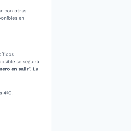
r con otras
ponibles en
íficos
osible se seguirá
mero en salir
”. La
s 4ºC.