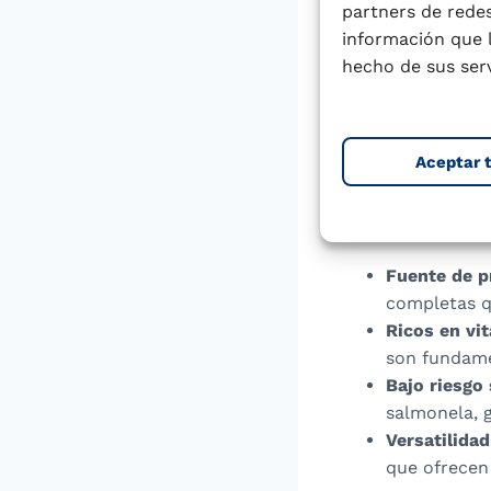
(64,5ºC por 
partners de redes
la vida útil
información que 
Congelació
hecho de sus serv
solubilidad 
durante el 
la ultracong
Aceptar 
10 meses.
Benefi
Fuente de p
completas qu
Ricos en vi
son fundame
Bajo riesgo 
salmonela, 
Versatilidad
que ofrecen