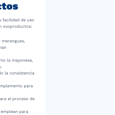
ctos
 facilidad de uso
on ovoproductos:
er merengues,
onan
como la mayonesa,
.
ndo la consistencia
complemento para
para el proceso de
e emplean para