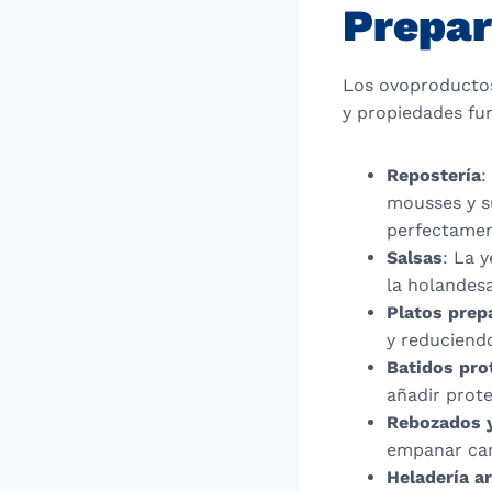
Prepar
Los ovoproductos 
y propiedades fu
Repostería
:
mousses y s
perfectament
Salsas
: La 
la holandes
Platos prep
y reduciend
Batidos pro
añadir prote
Rebozados 
empanar car
Heladería a