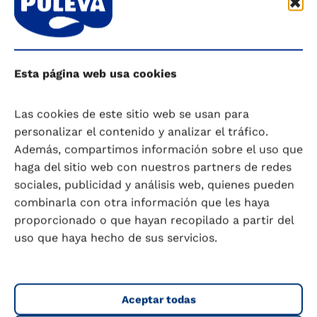
Esta página web usa cookies
Las cookies de este sitio web se usan para
personalizar el contenido y analizar el tráfico.
Además, compartimos información sobre el uso que
haga del sitio web con nuestros partners de redes
sociales, publicidad y análisis web, quienes pueden
combinarla con otra información que les haya
Te ayudamos a conocerte y a
proporcionado o que hayan recopilado a partir del
uso que haya hecho de sus servicios.
cuidarte mejor.
Para calcular tu índice de masa corporal, si tomas
el calcio necesario, tu fecha de parto o tu riesgo
cardiovascular, o saber más de tus hábitos
Aceptar todas
saludables o personalidad, ponemos a tu