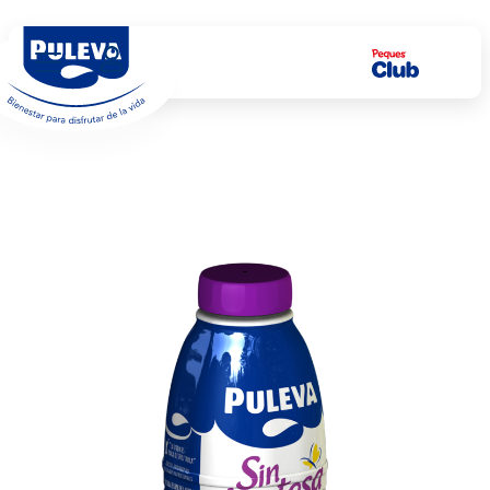
Ver gama
Puleva Sin Lactosa
Producto
Leche entera sin lactosa
Ninguna leche se digiere mejor*