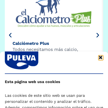
Calciómetro Plus
Todos necesitamos más calcio,
magnesio, vitamina C y D. ¿Sabías que
8 de cada 10 españoles no cumple con
la recomendación diaria? Comprueba
como estás en apenas dos minutos. …
Esta página web usa cookies
Comenzar calculadora
Las cookies de este sitio web se usan para
personalizar el contenido y analizar el tráfico.
Además, compartimos información sobre el uso que