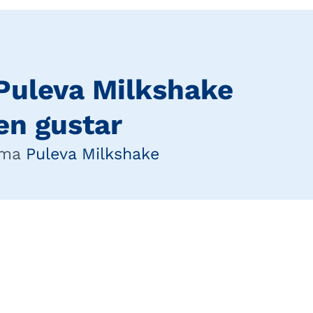
Puleva Milkshake
en gustar
ama
Puleva Milkshake