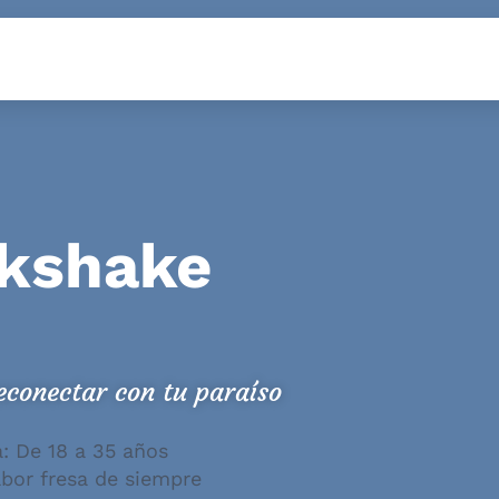
lkshake
conectar con tu paraíso
 De 18 a 35 años
abor fresa de siempre