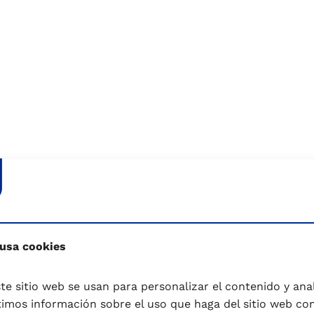
 packaging
 usa cookies
onomía circular
te sitio web se usan para personalizar el contenido y anali
mos información sobre el uso que haga del sitio web co
s con la promoción del