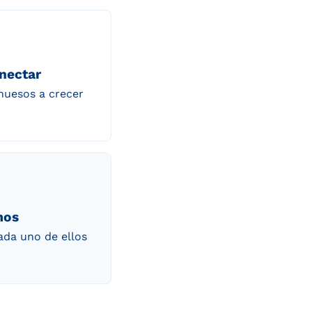
onectar
huesos a crecer
mos
ada uno de ellos