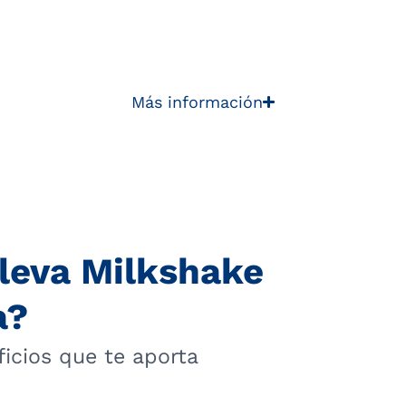
Más información
uleva Milkshake
a?
icios que te aporta