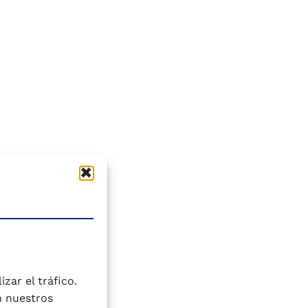
zar el tráfico.
n nuestros