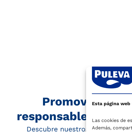
Promovemos el
Esta página web
responsable y la ec
Las cookies de es
Además, comparti
Descubre nuestros compromiso