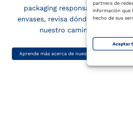
partners de redes
packaging responsable, aprende
información que 
envases, revisa dónde se recicla 
hecho de sus serv
nuestro camino para mejora
Aceptar 
Aprende más acerca de nuestros envases