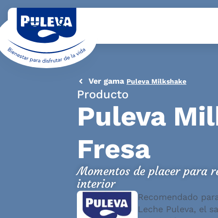
Ver gama
Puleva Milkshake
Producto
Puleva Mi
Fresa
Momentos de placer para re
interior
Recomendado para:
Leche Puleva, el s