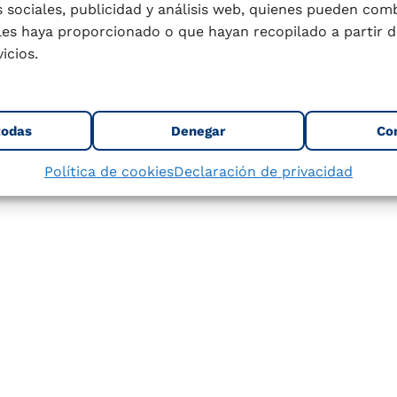
 sociales, publicidad y análisis web, quienes pueden com
 más acerca de nuestros
les haya proporcionado o que hayan recopilado a partir d
tu envase y sabe más sobre
icios.
r nuestros envases.
todas
Denegar
Co
Política de cookies
Declaración de privacidad