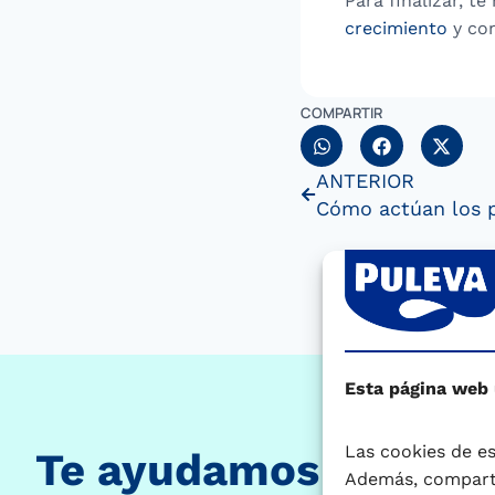
Para finalizar, 
crecimiento
y con
COMPARTIR
ANTERIOR
Esta página web
Las cookies de es
Te ayudamos a conoce
Además, comparti