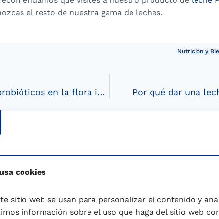
te recomendamos que visites a nuestro producto de
leche 
ozcas el resto de nuestra gama de leches.
Nutrición y Bi
Cómo actúan los probióticos en la flora intestinal
Por qué dar una lec
 usa cookies
te sitio web se usan para personalizar el contenido y anali
rte y a cuidarte
mos información sobre el uso que haga del sitio web co