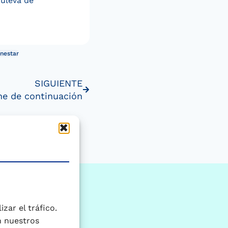
Puleva de
enestar
SIGUIENTE
he de continuación
zar el tráfico.
n nuestros