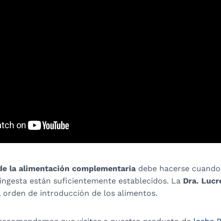
de la alimentación complementaria
debe hacerse cuando
 ingesta están suficientemente establecidos. La
Dra. Lucr
l
orden de introducción de los alimentos
.