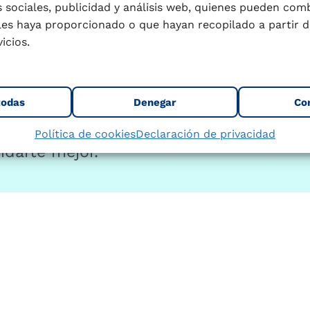
 sociales, publicidad y análisis web, quienes pueden com
.
les haya proporcionado o que hayan recopilado a partir d
icios.
orporal, si tomas el calcio
sgo cardiovascular, o saber más
rsonalidad, ponemos a tu
todas
Denegar
Co
t que te ayudaran a conocerte
Política de cookies
Declaración de privacidad
idarte mejor.