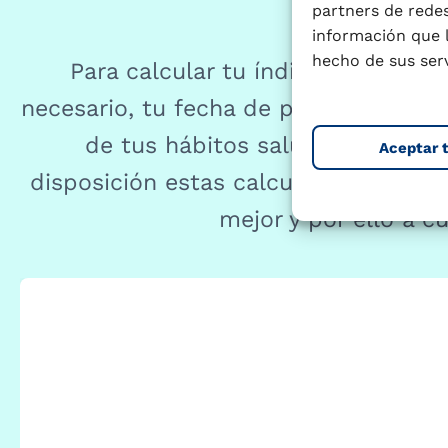
partners de redes
mejor
información que 
hecho de sus serv
Para calcular tu índice de masa c
necesario, tu fecha de parto o tu rie
de tus hábitos saludables o pe
Aceptar 
disposición estas calculadoras y tes
mejor y por ello a cu