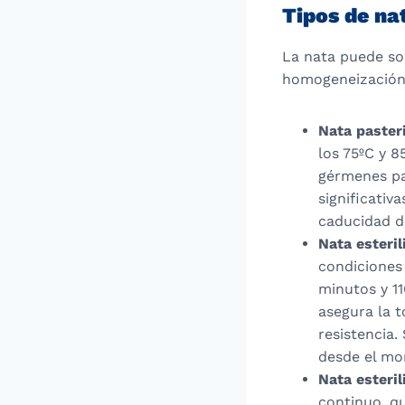
Tipos de na
La nata puede som
homogeneización 
Nata paster
los 75ºC y 8
gérmenes pat
significativ
caducidad d
Nata esteril
condiciones
minutos y 11
asegura la t
resistencia.
desde el mo
Nata esteri
continuo, q