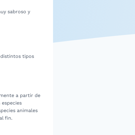
muy sabroso y
distintos tipos
mente a partir de
 especies
species animales
l fin.