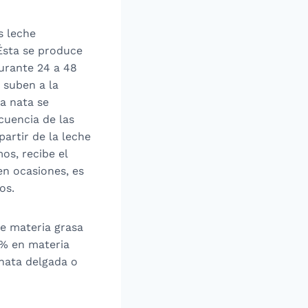
s leche
Ésta se produce
urante 24 a 48
 suben a la
a nata se
cuencia de las
artir de la leche
s, recibe el
en ocasiones, es
os.
e materia grasa
0% en materia
nata delgada o