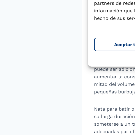
Tipos 
partners de redes
información que 
la fabr
hecho de sus serv
Hay varios tipos:
Aceptar 
Nata batida o mo
solución estable.
puede ser adicio
aumentar la consi
mitad del volume
pequeñas burbujas
Nata para batir o
su larga duració
someterse a un t
adecuadas para fa