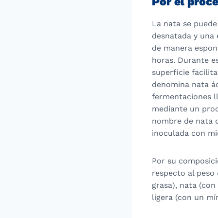
Por el proc
La nata se puede 
desnatada y una e
de manera espont
horas. Durante es
superficie facili
denomina nata áci
fermentaciones ll
mediante un proc
nombre de nata d
inoculada con m
Por su composici
respecto al peso 
grasa), nata (co
ligera (con un m