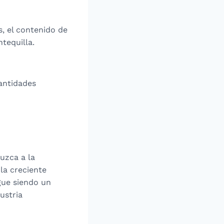
s, el contenido de
ntequilla.
antidades
uzca a la
 la creciente
igue siendo un
dustria