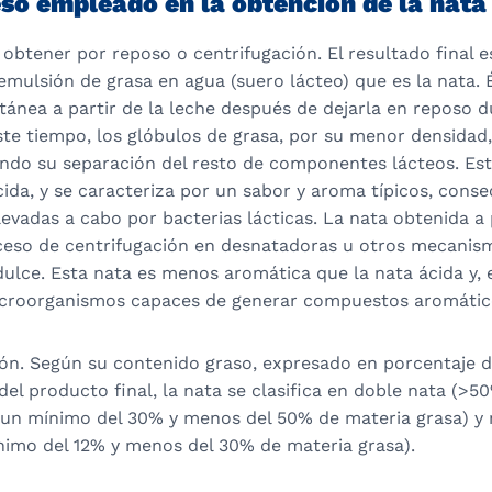
eso empleado en la obtención de la nata
obtener por reposo o centrifugación. El resultado final e
mulsión de grasa en agua (suero lácteo) que es la nata. 
ánea a partir de la leche después de dejarla en reposo d
te tiempo, los glóbulos de grasa, por su menor densidad,
tando su separación del resto de componentes lácteos. Est
da, y se caracteriza por un sabor y aroma típicos, conse
evadas a cabo por bacterias lácticas. La nata obtenida a p
eso de centrifugación en desnatadoras u otros mecanismo
ulce. Esta nata es menos aromática que la nata ácida y, 
icroorganismos capaces de generar compuestos aromátic
ón. Según su contenido graso, expresado en porcentaje d
del producto final, la nata se clasifica en doble nata (>5
n un mínimo del 30% y menos del 50% de materia grasa) y 
ínimo del 12% y menos del 30% de materia grasa).