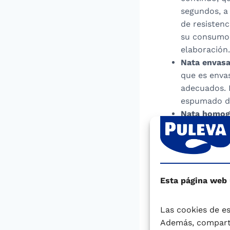
segundos, a
de resistenc
su consumo 
elaboración.
Nata envasa
que es envas
adecuados. 
espumado de
Nata homog
glóbulos gr
Nata congel
proceso ráp
mantenerse 
18 meses, d
Esta página web
Nata en pol
deshidrataci
Las cookies de es
fabricación.
Además, comparti