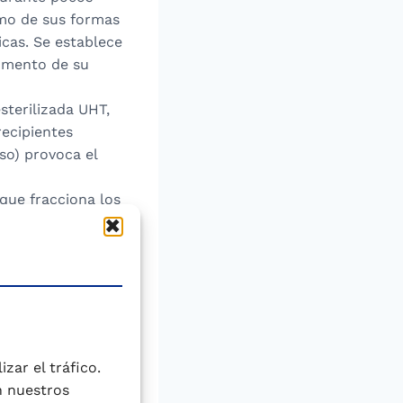
omo de sus formas
cas. Se establece
momento de su
esterilizada UHT,
recipientes
so) provoca el
que fracciona los
, sometida a un
8ºC. No debe
 será inferior a
diante la
ante el proceso de
zar el tráfico.
n nuestros