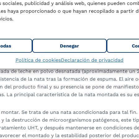
de nata por su incorpor
 sociales, publicidad y análisis web, quienes pueden com
les haya proporcionado o que hayan recopilado a partir d
icación
icios.
todas
Denegar
Co
ntada. Va adicionada de aire o gases inocuos con objeto 
Política de cookies
Declaración de privacidad
 Contiene, además, azúcar y otros aditivos (entre ellos, est
nada de leche en polvo desnatada (aproximadamente un 
stencia de la nata tras la formación de espuma. El aire 
n del producto final y su presencia se pone de manifiest
. La principal característica de la nata montada es su es
 montar. Se trata de una nata acondicionada para tal fin.
n y la destrucción de microorganismos patógenos, este ti
ratamiento UHT, y después mantenerse en condiciones de
vorecer el montado y la estabilidad posterior del produc