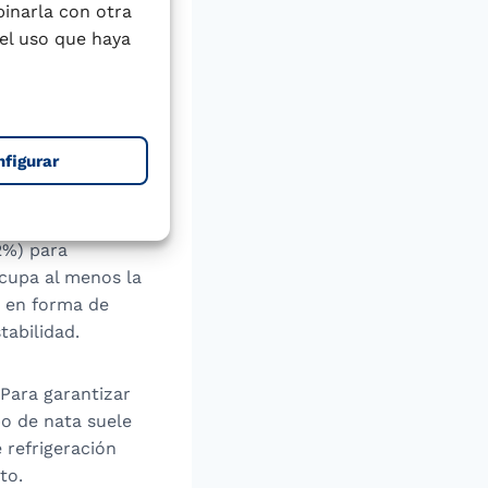
ación a
binarla con otra
el uso que haya
nfigurar
de formar una
abilizantes), y
2%) para
ocupa al menos la
o en forma de
tabilidad.
 Para garantizar
po de nata suele
 refrigeración
to.