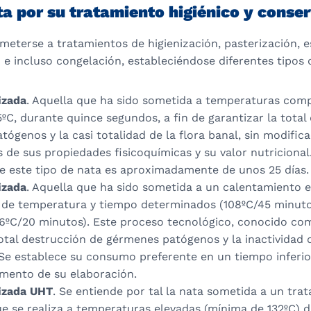
ta por su tratamiento higiénico y conse
eterse a tratamientos de higienización, pasterización, es
e incluso congelación, estableciéndose diferentes tipos 
izada
. Aquella que ha sido sometida a temperaturas com
5ºC, durante quince segundos, a fin de garantizar la total
ógenos y la casi totalidad de la flora banal, sin modific
as de sus propiedades fisicoquímicas y su valor nutricional
e este tipo de nata es aproximadamente de unos 25 días.
izada
. Aquella que ha sido sometida a un calentamiento 
 de temperatura y tiempo determinados (108ºC/45 minuto
6ºC/20 minutos). Este proceso tecnológico, conocido como
otal destrucción de gérmenes patógenos y la inactividad 
 Se establece su consumo preferente en un tiempo inferio
mento de su elaboración.
lizada UHT
. Se entiende por tal la nata sometida a un tra
ue se realiza a temperaturas elevadas (mínima de 132ºC) 