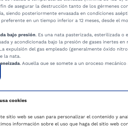
 fin de asegurar la destrucción tanto de los gérmenes c
ia, siendo posteriormente envasada en condiciones asépti
preferente en un tiempo inferior a 12 meses, desde el 
da bajo presión
. Es una nata pasterizada, esterilizada o 
ada y acondicionada bajo la presión de gases inertes en 
La expulsión del gas empleado (generalmente óxido nitro
 la nata.
eneizada
. Aquella que se somete a un proceso mecánico 
asos, asegurando una mejor emulsión.
ada
. Es una nata pasterizada y envasada, azucarada o no
ido de congelación que permite alcanzar al menos los -1
a temperaturas superiores a -15ºC. Su consumo preferente
esde el momento de su elaboración.
 usa cookies
vo
. Es el producto seco y pulverulento que se obtiene me
ón de la nata, pasterizada al estado líquido, antes o dur
te sitio web se usan para personalizar el contenido y anali
mos información sobre el uso que haga del sitio web co