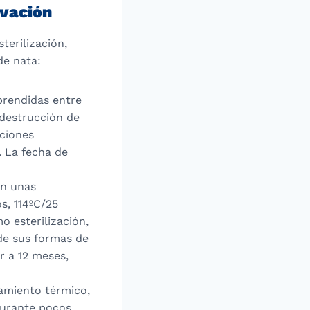
rvación
terilización,
de nata:
prendidas entre
 destrucción de
aciones
. La fecha de
en unas
s, 114ºC/25
 esterilización,
de sus formas de
r a 12 meses,
tamiento térmico,
durante pocos