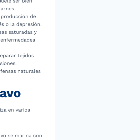
suele ser bien
carnes.
a producción de
s o la depresión.
sas saturadas y
e enfermedades
eparar tejidos
siones.
efensas naturales
pavo
iza en varios
pavo se marina con