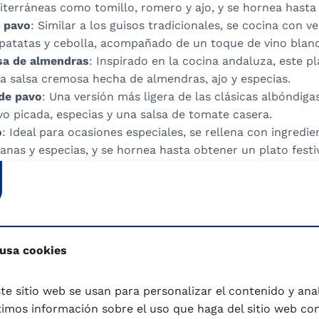
iterráneas como tomillo, romero y ajo, y se hornea hasta
 pavo
: Similar a los guisos tradicionales, se cocina con 
 patatas y cebolla, acompañado de un toque de vino blan
sa de almendras
: Inspirado en la cocina andaluza, este p
a salsa cremosa hecha de almendras, ajo y especias.
de pavo
: Una versión más ligera de las clásicas albóndig
o picada, especias y una salsa de tomate casera.
o
: Ideal para ocasiones especiales, se rellena con ingredi
nas y especias, y se hornea hasta obtener un plato festi
útiles al comprar y preparar el pavo son:
os comprar el pavo
. El pavo se puede comprar fresco, 
s. Además, existe una amplia gama de productos elaborado
adas las recetas que lo utilizan como ingrediente princip
 usa cookies
s son el pavo relleno, los muslos de pavo braseados, el 
 pavo trufado.
te sitio web se usan para personalizar el contenido y anali
star el pavo
. Si se compra entero, un buen pavo debe ser
mos información sobre el uso que haga del sitio web co
 el cuello grueso y la tráquea muy flexible. Cuando el anim