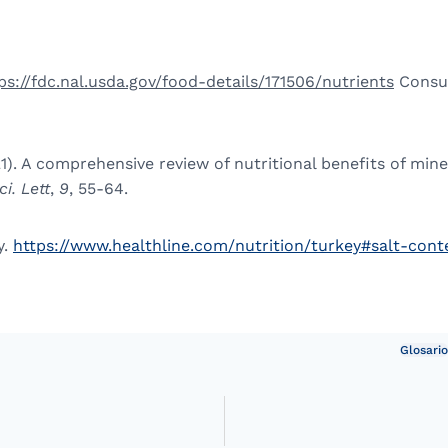
ps://fdc.nal.usda.gov/food-details/171506/nutrients
Consul
21). A comprehensive review of nutritional benefits of min
ci. Lett
,
9
, 55-64.
y.
https://www.healthline.com/nutrition/turkey#salt-cont
Glosario