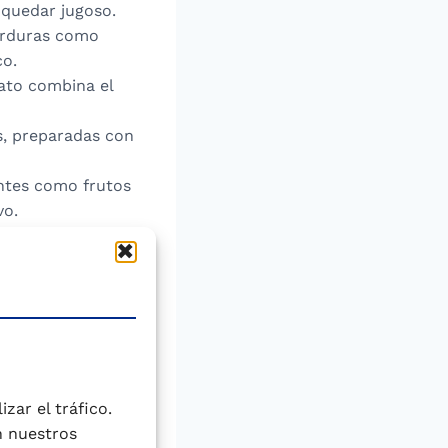
 quedar jugoso.
verduras como
co.
lato combina el
as, preparadas con
entes como frutos
vo.
congelado, entero
s (charcutería) y
al, algunas de las
pavo asado a la
zar el tráfico.
 joven, estar
n nuestros
al es viejo, sus