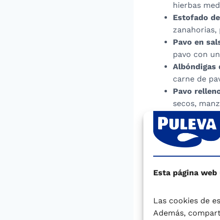
hierbas med
Estofado de
zanahorias,
Pavo en sal
pavo con un
Albóndigas 
carne de pav
Pavo rellen
secos, manza
Algunos consejos 
Cómo debem
o por pieza
son muy vari
Esta página web
más conocida
inglesa y el
Las cookies de es
Cómo debe e
Además, comparti
gordo, tener