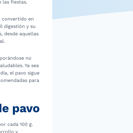
las fiestas.
a convertido en
l digestión y su
s, desde aquellas
al.
orporándose no
aludables. Ya sea
día, el pavo sigue
ecomendadas para
de pavo
por cada 100 g.
rrollo y