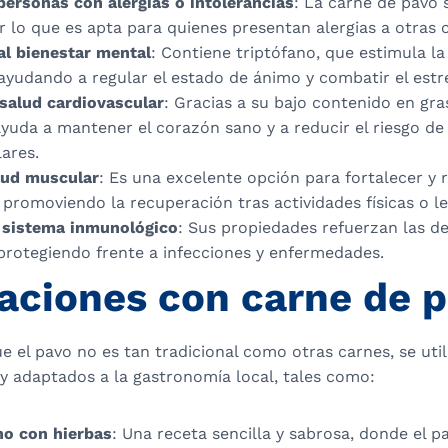
personas con alergias o intolerancias
: La carne de pavo 
r lo que es apta para quienes presentan alergias a otras 
al bienestar mental
: Contiene triptófano, que estimula l
ayudando a regular el estado de ánimo y combatir el estré
 salud cardiovascular
: Gracias a su bajo contenido en gra
ayuda a mantener el corazón sano y a reducir el riesgo d
ares.
lud muscular
: Es una excelente opción para fortalecer y r
promoviendo la recuperación tras actividades físicas o le
l sistema inmunológico
: Sus propiedades refuerzan las d
protegiendo frente a infecciones y enfermedades.
aciones con carne de 
 el pavo no es tan tradicional como otras carnes, se util
 y adaptados a la gastronomía local, tales como:
no con hierbas
: Una receta sencilla y sabrosa, donde el 