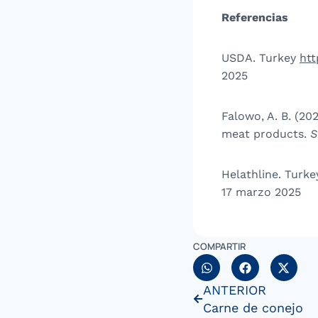
Referencias
USDA. Turkey
htt
2025
Falowo, A. B. (20
meat products.
S
Helathline. Turke
17 marzo 2025
COMPARTIR
ANTERIOR
Carne de conejo