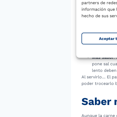
partners de redes
patas se vue
información que 
Tiempo de 
hecho de sus serv
lentos que l
Partes más 
carne del m
Cómo hacer 
Aceptar 
seca y quede
zumo de lim
Más sabor
.
pone sal cu
lento deben 
Al servirlo… El 
poder trocearlo 
Saber
Aunque la carne d