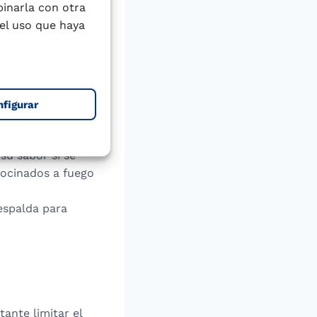
binarla con otra
el uso que haya
 asados más
s.
l macho y la
resulte menos
nfigurar
y unas gotas de
su sabor si se
cocinados a fuego
espalda para
ante limitar el