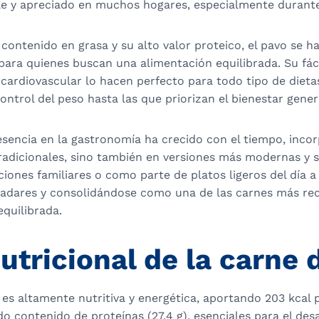
le y apreciado en muchos hogares, especialmente durante 
 contenido en grasa y su alto valor proteico, el pavo se h
para quienes buscan una alimentación equilibrada. Su fáci
 cardiovascular lo hacen perfecto para todo tipo de dieta
ontrol del peso hasta las que priorizan el bienestar gener
esencia en la gastronomía ha crecido con el tiempo, inc
radicionales, sino también en versiones más modernas y s
iones familiares o como parte de platos ligeros del día a 
ladares y consolidándose como una de las carnes más r
equilibrada.
utricional de la carne 
es altamente nutritiva y energética, aportando 203 kcal 
o contenido de proteínas (27,4 g), esenciales para el desa