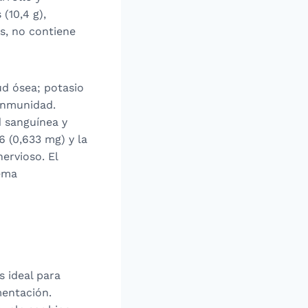
(10,4 g),
s, no contiene
ud ósea; potasio
 inmunidad.
d sanguínea y
6 (0,633 mg) y la
nervioso. El
tema
s ideal para
mentación.