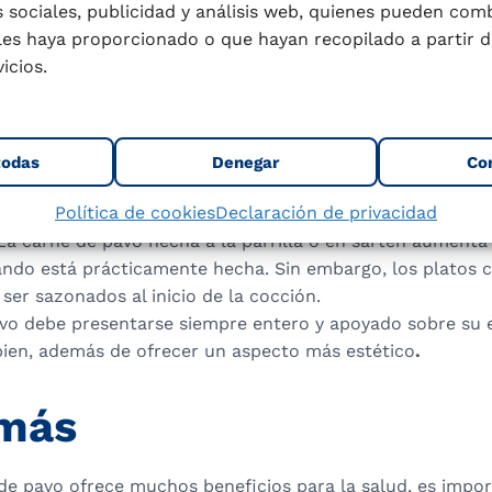
 sociales, publicidad y análisis web, quienes pueden com
lven rojizas y escamosas.
les haya proporcionado o que hayan recopilado a partir d
cocción
. La carne de pavo exige más tiempo de cocción y
icios.
a carne de otras aves debido a su tamaño y característica
tiernas
. La carne de pavo hembra es más tierna que la de
uslo es más exquisita y sabrosa que la pechuga.
que la carne esté jugosa
. Para que la pechuga de pavo 
todas
Denegar
Co
 bien tierna, se puede dejar en una marinada, con leche 
Política de cookies
Declaración de privacidad
ón, unas tres horas antes de cocinarla.
 La carne de pavo hecha a la parrilla o en sartén aumenta 
ando está prácticamente hecha. Sin embargo, los platos 
ser sazonados al inicio de la cocción.
pavo debe presentarse siempre entero y apoyado sobre su 
bien, además de ofrecer un aspecto más estético
.
 más
e pavo ofrece muchos beneficios para la salud, es import