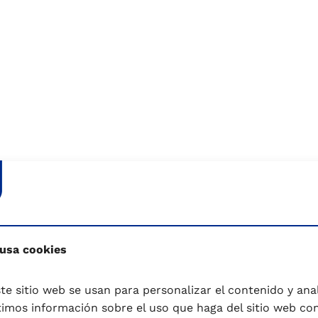
 packaging
 usa cookies
onomía circular
te sitio web se usan para personalizar el contenido y anali
s con la promoción del
mos información sobre el uso que haga del sitio web co