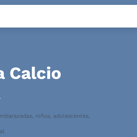
a Calcio
a
barazadas, niños, adolescentes,
al