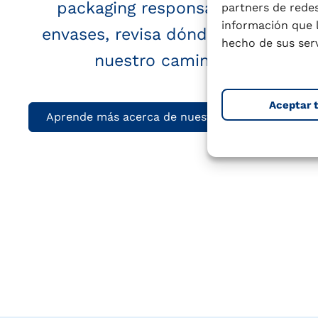
packaging responsable, aprende
partners de redes
información que 
envases, revisa dónde se recicla 
hecho de sus serv
nuestro camino para mejora
Aceptar 
Aprende más acerca de nuestros envases