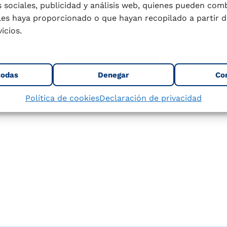
 más acerca de nuestros
 sociales, publicidad y análisis web, quienes pueden com
les haya proporcionado o que hayan recopilado a partir d
tu envase y sabe más sobre
icios.
r nuestros envases.
todas
Denegar
Co
Política de cookies
Declaración de privacidad