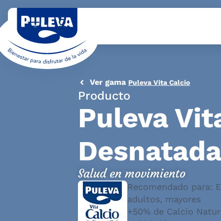
Ver gama
Puleva Vita Calcio
Producto
Puleva Vit
Desnatad
Salud en movimiento
Recomendado para: Em
adultos, mayores
+50% de Calcio Natur