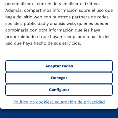
personalizar el contenido y analizar el tráfico.
Además, compartimos información sobre el uso que
haga del sitio web con nuestros partners de redes
sociales, publicidad y análisis web, quienes pueden
combinarla con otra información que les haya
proporcionado o que hayan recopilado a partir del
Descubre cómo Puleva forma
uso que haya hecho de sus servicios.
parte de tu día
Aceptar todas
Denegar
Configurar
Política de cookies
Declaración de privacidad