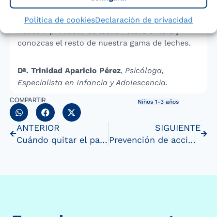
estabilidad emocional.
Para finalizar, te recomendamos que visites a
Política de cookies
Declaración de privacidad
nuestro producto de
leche Puleva entera
y
conozcas el resto de nuestra gama de leches.
Dª. Trinidad Aparicio Pérez
,
Psicóloga,
Especialista en Infancia y Adolescencia.
COMPARTIR
Niños 1-3 años
ANTERIOR
SIGUIENTE
Cuándo quitar el pañal al niño
Prevención de accidentes infantiles