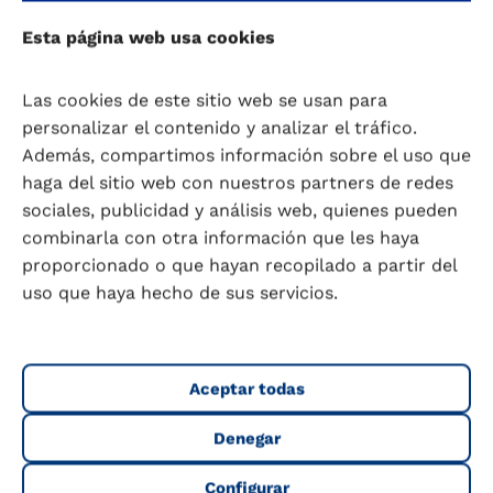
asumiendo que tú necesitas tiempo de
Esta página web usa cookies
descanso o tiempo para salir de casa y
realizar actividades que te gustan y te
benefician.
Las cookies de este sitio web se usan para
Es muy importante que
todos participen
personalizar el contenido y analizar el tráfico.
en casa
, que sean ordenados, que ayuden
Además, compartimos información sobre el uso que
con las tareas domésticas, que hagan su
haga del sitio web con nuestros partners de redes
cama y que sean responsables con sus
sociales, publicidad y análisis web, quienes pueden
estudios. Explícales que su ayuda
combinarla con otra información que les haya
contribuirá a que tú dispongas de más
proporcionado o que hayan recopilado a partir del
tiempo para estar con ellos.
uso que haya hecho de sus servicios.
Practica algún
hobby
. Esto no se puede
considerar como un capricho, pues para
algunas personas es una necesidad y una
Aceptar todas
ayuda muy importante para estar más
relajadas, con mejor humor, despejadas y
Denegar
alegres. Y por tanto, un beneficio para
toda la familia y para mantener una mayor
Configurar