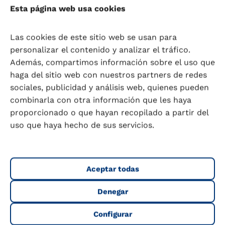
aliviar el estreñimiento.
Esta página web usa cookies
Más allá de su efecto refrescante, el pepino es
Las cookies de este sitio web se usan para
rico en compuestos bioactivos como
personalizar el contenido y analizar el tráfico.
cucurbitacinas, cucumerinas y flavonoides, que
Además, compartimos información sobre el uso que
potencian sus beneficios para la salud.
haga del sitio web con nuestros partners de redes
sociales, publicidad y análisis web, quienes pueden
Saber más sobre el pepino
combinarla con otra información que les haya
proporcionado o que hayan recopilado a partir del
Pueden conservarse
en la nevera de tres a
uso que haya hecho de sus servicios.
cinco días
.
No lo guarde nunca dentro de una bolsa
de plástico
, ya que así se acelera el
proceso de maduración.
Aceptar todas
También es posible mantenerlo fresco
Denegar
dentro de un
recipiente de cristal con
agua fría
, introducidos verticalmente por
Configurar
el tallo.