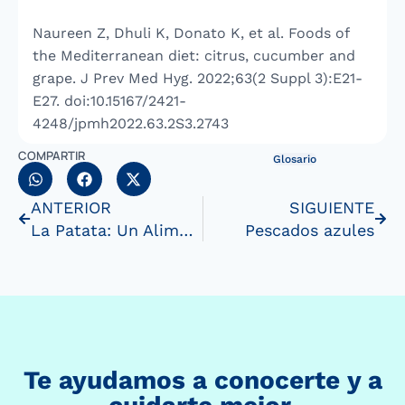
Naureen Z, Dhuli K, Donato K, et al. Foods of
the Mediterranean diet: citrus, cucumber and
grape. J Prev Med Hyg. 2022;63(2 Suppl 3):E21-
E27. doi:10.15167/2421-
4248/jpmh2022.63.2S3.2743
COMPARTIR
Glosario
ANTERIOR
SIGUIENTE
La Patata: Un Alimento Esencial con Historia ySabor
Pescados azules
Te ayudamos a conocerte y a