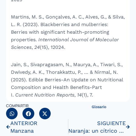
Martins, M. S., Gonçalves, A. C., Alves, G., & Silva,
L. R. (2023). Blackberries and mulberries:
Berries with significant health-promoting
properties.
International Journal of Molecular
Sciences
,
24
(15), 12024.
Jain, S., Sivapragasam, N., Maurya, A., Tiwari, S.,
Dwivedy, A. K., Thorakkattu, P., … & Nirmal, N.
(2025). Edible Berries-An Update on Nutritional
Composition and Health Benefits-Part
I.
Current Nutrition Reports
,
14
(1), 7.
COMPARTIR
Glosario
ANTERIOR
SIGUIENTE
Manzana
Naranja: un cítrico de sabor y tradición