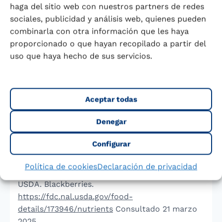
haga del sitio web con nuestros partners de redes
sociales, publicidad y análisis web, quienes pueden
Original de Dª. María del Carmen Moreu Burgos,
combinarla con otra información que les haya
Farmacéutica y Tecnóloga de los Alimentos,
proporcionado o que hayan recopilado a partir del
Diplomada en Nutrición.
uso que haya hecho de sus servicios.
Actualizado y revisado por Dra. Jennifer
Bernal-Rivas.
Nutricionista-Dietista, Máster en
Aceptar todas
Nutrición Humana y Doctora en Ciencias.
Fundación Iberoamericana de Nutrición-FINUT.
Denegar
Marzo, 2025.
Configurar
Referencias
Política de cookies
Declaración de privacidad
USDA. Blackberries.
https://fdc.nal.usda.gov/food-
details/173946/nutrients
Consultado 21 marzo
2025