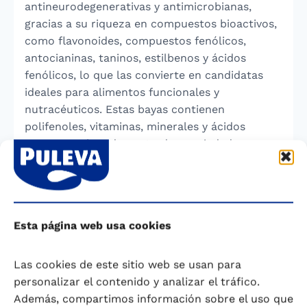
antineurodegenerativas y antimicrobianas,
gracias a su riqueza en compuestos bioactivos,
como flavonoides, compuestos fenólicos,
antocianinas, taninos, estilbenos y ácidos
fenólicos, lo que las convierte en candidatas
ideales para alimentos funcionales y
nutracéuticos. Estas bayas contienen
polifenoles, vitaminas, minerales y ácidos
grasos que han demostrado propiedades
antioxidantes, antiinflamatorias, antidiabéticas,
neuroprotectoras, cardioprotectoras y
anticancerígenas en estudios in vitro e in vivo.
Consumir bayas como açaí, arándano y moras
Esta página web usa cookies
reduce los radicales libres y compuestos
inflamatorios, promoviendo una vida más
saludable.
Las cookies de este sitio web se usan para
personalizar el contenido y analizar el tráfico.
Además, compartimos información sobre el uso que
—————————————-