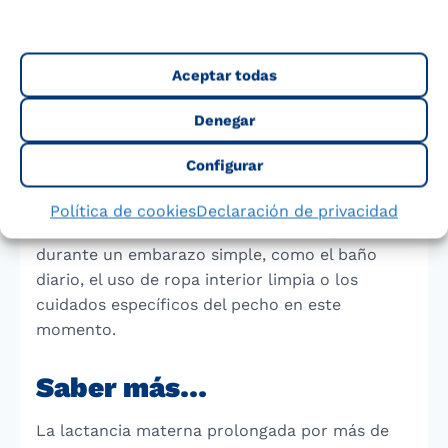
moniliasis (algodoncillo), que pasa de la madre
al bebé y viceversa, o de algunas infecciones
graves, altamente contagiosas, es conveniente
Aceptar todas
que cada hermano tenga un pecho reservado
Denegar
para él.
Configurar
En cuanto a las medidas preventivas para las
infecciones de la glándula mamaria o su pezón,
Política de cookies
Declaración de privacidad
se recomiendan las mismas medidas que
durante un embarazo simple, como el baño
diario, el uso de ropa interior limpia o los
cuidados específicos del pecho en este
momento.
Saber más…
La lactancia materna prolongada por más de