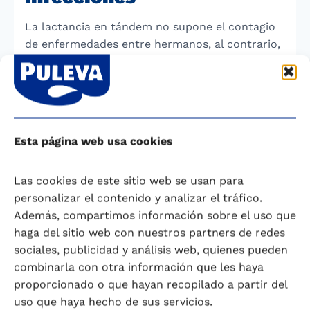
La lactancia en tándem no supone el contagio
de enfermedades entre hermanos, al contrario,
es probable que la madre comparta la misma
inmunidad con sus hijos, consiguiendo que el
pequeño reciba defensas contra los virus o
bacterias de los que el mayor ya es portador.
Por eso, si uno de los hermanos se enferma, no
Esta página web usa cookies
hay porqué reservarle un pecho para él, pues
los gérmenes ya se han compartido antes de
Las cookies de este sitio web se usan para
presentar síntomas.
personalizar el contenido y analizar el tráfico.
Además, compartimos información sobre el uso que
La lactancia en tándem requiere mantener las
haga del sitio web con nuestros partners de redes
medidas habituales de higiene. Si el lactante
sociales, publicidad y análisis web, quienes pueden
mayor presenta una lesión por herpes (labial o
combinarla con otra información que les haya
en otra localización), no debe ser amamantado,
proporcionado o que hayan recopilado a partir del
para evitar el contagio del recién nacido. Del
uso que haya hecho de sus servicios.
mismo modo en caso de una candidiasis o