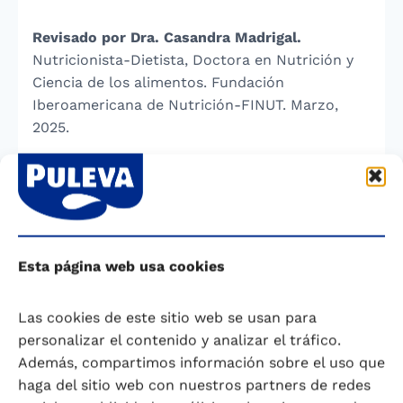
Revisado por Dra. Casandra Madrigal.
Nutricionista-Dietista, Doctora en Nutrición y
Ciencia de los alimentos. Fundación
Iberoamericana de Nutrición-FINUT. Marzo,
2025.
Referencias
Instituto de investigación agua y salud. Guía de
hidratación. Junio 2018. ISBN: 978-84-270-
Esta página web usa cookies
3447-1.
https://institutoaguaysalud.es/guia-
hidratacion-saludable/
Consultado el 10 marzo
Las cookies de este sitio web se usan para
2025.
personalizar el contenido y analizar el tráfico.
Además, compartimos información sobre el uso que
Salas-Salvadó, Jordi, Maraver, Francisco,
haga del sitio web con nuestros partners de redes
Rodríguez-Mañas, Leocadio, Sáenz de Pipaon,