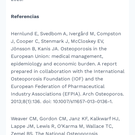
Referencias
Hernlund E, Svedbom A, Ivergård M, Compston
J, Cooper C, Stenmark J, McCloskey EV,
Jönsson B, Kanis JA. Osteoporosis in the
European Union: medical management,
epidemiology and economic burden. A report
prepared in collaboration with the International
Osteoporosis Foundation (IOF) and the
European Federation of Pharmaceutical
Industry Associations (EFPIA). Arch Osteoporos.
2013;8(1):136. doi: 10.1007/s11657-013-0136-1.
Weaver CM, Gordon CM, Janz KF, Kalkwarf HJ,
Lappe JM, Lewis R, O’Karma M, Wallace TC,
Zemel BS. The National Osteoporosis