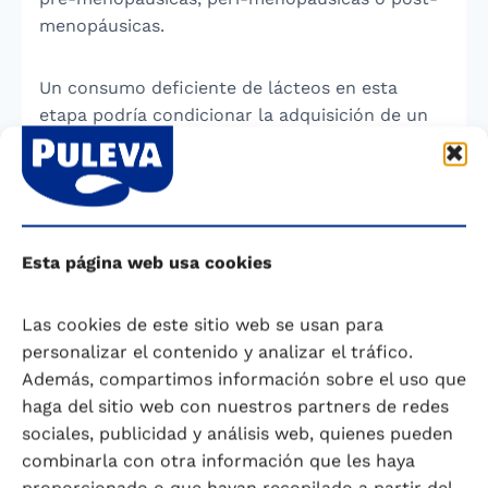
menopáusicas.
Un consumo deficiente de lácteos en esta
etapa podría condicionar la adquisición de un
pico de masa ósea adecuado y, en
consecuencia, supondría un factor de riesgo de
osteoporosis y/o fracturas osteoporóticas en la
edad adulta.
Esta página web usa cookies
Se aconseja un consumo diario de leche y
productos lácteos de unas cuatro raciones al
Las cookies de este sitio web se usan para
día. Los lácteos deben aportar
personalizar el contenido y analizar el tráfico.
aproximadamente la cuarta parte de las
Además, compartimos información sobre el uso que
proteínas y las tres cuartas partes del calcio y
haga del sitio web con nuestros partners de redes
fósforo necesarios para la mineralización del
sociales, publicidad y análisis web, quienes pueden
hueso y de los dientes. Esto no se consigue si
combinarla con otra información que les haya
no se consumen al menos 500 ml/día de leche