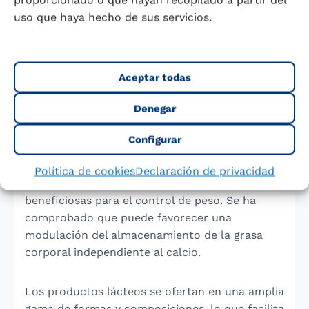
proporcionado o que hayan recopilado a partir del
o sus equivalentes lácteos (250 mL de leche = 2
uso que haya hecho de sus servicios.
yogures).
Saber más
Aceptar todas
Los lácteos también pueden ayudar a mantener
Denegar
el peso corporal. El calcio procedente de los
productos lácteos normaliza la proporción de
Configurar
grasa corporal, reduciendo el riesgo de
obesidad. La vitamina D, presente en estos
Política de cookies
Declaración de privacidad
alimentos, también tiene propiedades
beneficiosas para el control de peso. Se ha
comprobado que puede favorecer una
modulación del almacenamiento de la grasa
corporal independiente al calcio.
Los productos lácteos se ofertan en una amplia
gama de formas y composiciones, lo que facilita