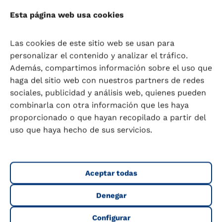
Esta página web usa cookies
Referencias
Las cookies de este sitio web se usan para
Imdad A, Mayo-Wilson E, Haykal MR, Regan A,
personalizar el contenido y analizar el tráfico.
Sidhu J, Smith A, Bhutta ZA. Vitamin A
Además, compartimos información sobre el uso que
supplementation for preventing morbidity and
haga del sitio web con nuestros partners de redes
mortality in children from six months to five
sociales, publicidad y análisis web, quienes pueden
years of age. Cochrane Database Syst Rev. 2022
combinarla con otra información que les haya
Mar 16;3(3):CD008524. doi:
proporcionado o que hayan recopilado a partir del
10.1002/14651858.CD008524.pub4. PMID:
uso que haya hecho de sus servicios.
35294044; PMCID: PMC8925277.
Office of dietary supplements – vitamin A and
Aceptar todas
carotenoids (no date) National Institute of
Health Office of Dietary Supplements. Available
Denegar
at: https://ods.od.nih.gov/factsheets/VitaminA-
HealthProfessional/ (Accessed: 09 February
Configurar