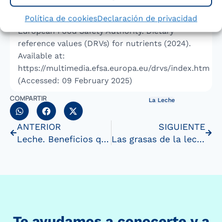
2025).
Política de cookies
Declaración de privacidad
European Food Safety Authority. Dietary
reference values (DRVs) for nutrients (2024).
Available at:
https://multimedia.efsa.europa.eu/drvs/index.htm
(Accessed: 09 February 2025)
COMPARTIR
La Leche
ANTERIOR
SIGUIENTE
Leche. Beneficios que contienen la leche y susderivados
Las grasas de la leche
Te ayudamos a conocerte y a