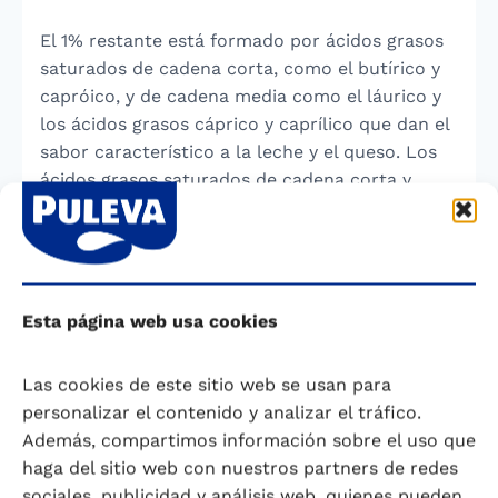
El 1% restante está formado por ácidos grasos
saturados de cadena corta, como el butírico y
capróico, y de cadena media como el láurico y
los ácidos grasos cáprico y caprílico que dan el
sabor característico a la leche y el queso. Los
ácidos grasos saturados de cadena corta y
media favorecen la digestibilidad de la leche.
Por último, la grasa láctea también es el
vehículo de las vitaminas liposolubles (A, D, E y
Esta página web usa cookies
K), de las que la leche es una buena fuente, así
como carotenoides.
Las cookies de este sitio web se usan para
Saber más…
personalizar el contenido y analizar el tráfico.
Además, compartimos información sobre el uso que
Actualmente la industria láctea ofrece leche
haga del sitio web con nuestros partners de redes
con menos cantidad de grasa de la que aporta
sociales, publicidad y análisis web, quienes pueden