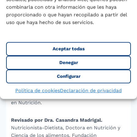
la leche de modo natural. Según el contenido
combinarla con otra información que les haya
graso se distinguen tres tipos de leche: entera,
proporcionado o que hayan recopilado a partir del
contenido en grasa mayor o igual al 3,5% (m/m);
uso que haya hecho de sus servicios.
semidesnatada, entre el 1,5 y el 1,8% (m/m) de
materia grasa; desnatada: contenido en grasa
menor o igual al 0,5% (m/m).
Aceptar todas
Para finalizar, te recomendamos que visites a
Denegar
nuestro producto de
leche Puleva entera
y
Configurar
conozcas el resto de nuestra gama de leches.
Política de cookies
Declaración de privacidad
Dra. Dª. Ana María Roca Ruiz
, Médico, Máster
en Nutrición.
Revisado por Dra. Casandra Madrigal.
Nutricionista-Dietista, Doctora en Nutrición y
Ciencia de los alimentos. Fundación