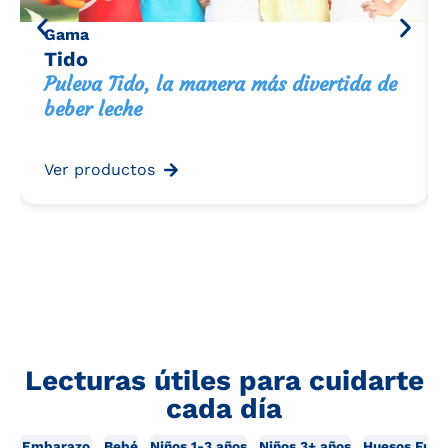
Gama
Tido
Puleva Tido, la manera más divertida de
beber leche
Ver productos
Lecturas útiles para cuidarte
cada día
Embarazo
Bebé
Niños 1-3 años
Niños 3+ años
Huesos Fuer