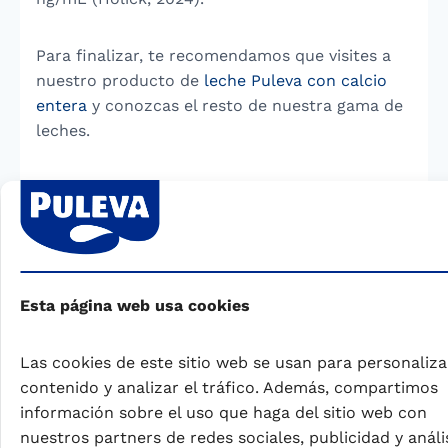
Para finalizar, te recomendamos que visites a
nuestro producto de
leche Puleva con calcio
entera
y conozcas el resto de nuestra gama de
leches.
—————————————-
Original de Dra. Dª. Ana María Haro García,
Farmacéutica y Tecnóloga de Alimentos
Esta página web usa cookies
Actualizado y revisado por Dra. Jennifer
Bernal-Rivas.
Nutricionista-Dietista, Máster en
Las cookies de este sitio web se usan para personaliza
Nutrición Humana y Doctora en Ciencias.
contenido y analizar el tráfico. Además, compartimos
Fundación Iberoamericana de Nutrición-FINUT.
información sobre el uso que haga del sitio web con
marzo, 2025.
nuestros partners de redes sociales, publicidad y análi