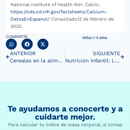
National Institute of Health NIH. Calcio.
https://ods.od.nih.gov/factsheets/Calcium-
DatosEnEspanol/
Consultado12 de febrero de
2025.
COMPARTIR
Niños 1-3 años
ANTERIOR
SIGUIENTE
Cereales en la alimentación del bebé y el niño: ¿Por qué sonimportantes y cuándo ofrecerlos?
Nutrición Infantil: Los Nutrientes Esenciales para Niños de 1a 3 Años
Te ayudamos a conocerte y a
cuidarte mejor.
Para calcular tu índice de masa corporal, si tomas