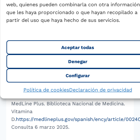
web, quienes pueden combinarla con otra información
Referencias
que les haya proporcionado o que hayan recopilado a
partir del uso que haya hecho de sus servicios.
Holick, M. F. (2024). Revisiting Vitamin D
Guidelines: A critical appraisal of the
literature.
Endocrine Practice
.
Aceptar todas
Denegar
MedLine Plus. Biblioteca Nacional de Medicina.
Calcio en la dieta.
Configurar
https://medlineplus.gov/spanish/ency/article/002412
Consulta 6 marzo 2025.
Política de cookies
Declaración de privacidad
MedLine Plus. Biblioteca Nacional de Medicina.
Vitamina
D.
https://medlineplus.gov/spanish/ency/article/0024
Consulta 6 marzo 2025.