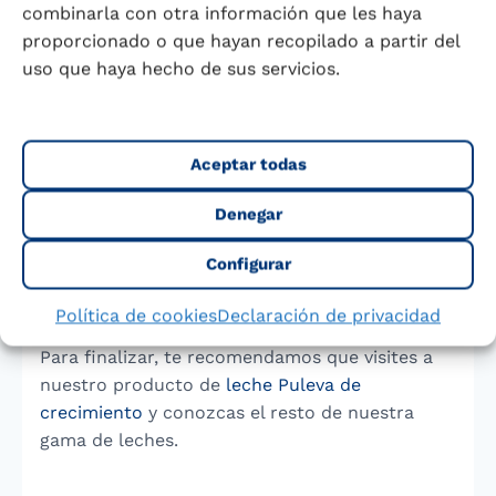
combinarla con otra información que les haya
lácteos puede ser un factor protector contra la
proporcionado o que hayan recopilado a partir del
obesidad infantil. Los productos lácteos bajos
uso que haya hecho de sus servicios.
en grasa, por ejemplo, contribuyen a una
sensación de saciedad, lo que ayuda a regular el
apetito y evitar el consumo excesivo de
alimentos altos en calorías y pobres en
Aceptar todas
nutrientes. Además, su contenido proteico y su
bajo índice glucémico los convierten en aliados
Denegar
importantes en la regulación de la energía y el
Configurar
control del peso corporal desde edades
tempranas.
Política de cookies
Declaración de privacidad
Para finalizar, te recomendamos que visites a
nuestro producto de
leche Puleva de
crecimiento
y conozcas el resto de nuestra
gama de leches.