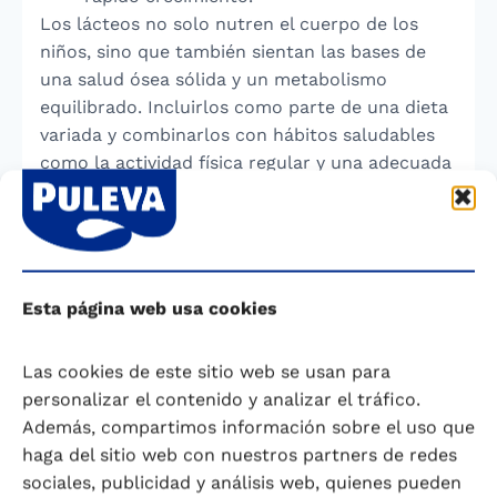
Los lácteos no solo nutren el cuerpo de los
niños, sino que también sientan las bases de
una salud ósea sólida y un metabolismo
equilibrado. Incluirlos como parte de una dieta
variada y combinarlos con hábitos saludables
como la actividad física regular y una adecuada
hidratación contribuye a un desarrollo óptimo.
Al ofrecer las cantidades recomendadas de
lácteos, los padres están invirtiendo en el
bienestar de sus hijos a corto y largo plazo.
Esta página web usa cookies
Saber más
Las cookies de este sitio web se usan para
¿Sabías que los Lácteos pueden contribuir
personalizar el contenido y analizar el tráfico.
a prevenir la obesidad Infantil?
Además, compartimos información sobre el uso que
haga del sitio web con nuestros partners de redes
Numerosas investigaciones recientes indican
sociales, publicidad y análisis web, quienes pueden
que el consumo moderado y equilibrado de