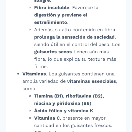
sangre
.
Fibra insoluble
: Favorece la
digestión y previene el
estreñimiento
.
Además, su alto contenido en fibra
prolonga la sensación de saciedad
,
siendo útil en el control del peso. Los
guisantes secos
tienen aún más
fibra, lo que explica su textura más
firme.
Vitaminas
. Los guisantes contienen una
amplia variedad de
vitaminas esenciales
,
como:
Tiamina (B1), riboflavina (B2),
niacina y piridoxina (B6)
.
Ácido fólico y vitamina K
.
Vitamina C
, presente en mayor
cantidad en los guisantes frescos.