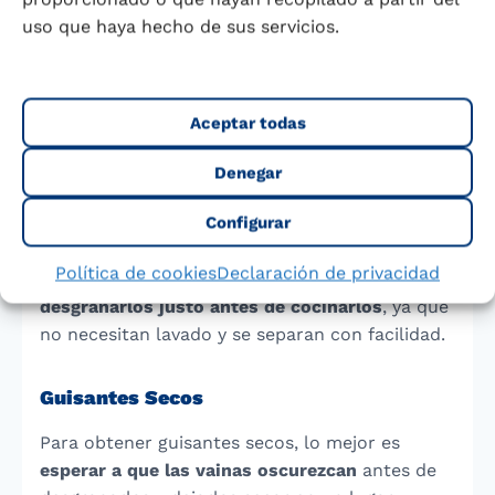
naturales se transforman en almidón,
uso que haya hecho de sus servicios.
endureciendo su textura y modificando su
sabor.
Aceptar todas
Si no se consumen inmediatamente, pueden
guardarse en el frigorífico
, pero lo mejor es
Denegar
comerlos en un máximo de
dos días
. Al
Configurar
comprarlos, busca vainas
lisas, brillantes y con
guisantes tiernos
, sin ser demasiado gruesos ni
Política de cookies
Declaración de privacidad
harinosos. Además, es recomendable
desgranarlos justo antes de cocinarlos
, ya que
no necesitan lavado y se separan con facilidad.
Guisantes Secos
Para obtener guisantes secos, lo mejor es
esperar a que las vainas oscurezcan
antes de