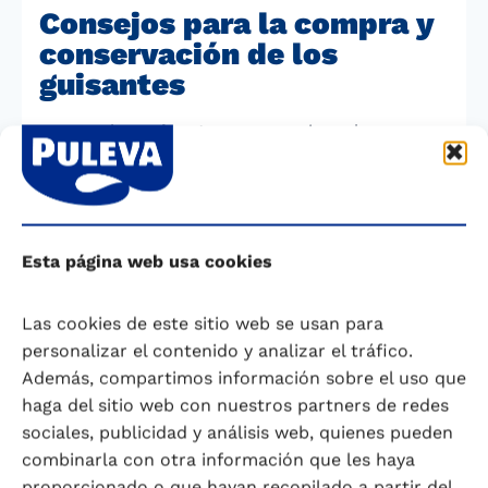
Consejos para la compra y
conservación de los
guisantes
Aunque los
guisantes
se asemejan a las
verduras, en realidad son legumbres y una de
las pocas que pueden disfrutarse crudas.
Mientras que los
guisantes frescos
solo están
disponibles en primavera, las opciones
Esta página web usa cookies
congeladas, en conserva o secas
permiten
disfrutarlos todo el año.
Las cookies de este sitio web se usan para
personalizar el contenido y analizar el tráfico.
Guisantes Frescos
Además, compartimos información sobre el uso que
Para aprovechar al máximo su
textura, sabor y
haga del sitio web con nuestros partners de redes
vitaminas
, lo ideal es consumir los guisantes
sociales, publicidad y análisis web, quienes pueden
frescos justo después de su recolección. A
combinarla con otra información que les haya
medida que la vaina se seca, los azúcares
proporcionado o que hayan recopilado a partir del