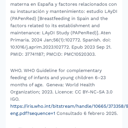
materna en España y factores relacionados con
su instauración y mantenimiento: estudio LAyDI
(PAPenRed) [Breastfeeding in Spain and the
factors related to its establishment and
maintenance: LAyDI Study (PAPenRed)]. Aten
Primaria. 2024 Jan;56(1):102772. Spanish. doi:
10.1016/j.aprim.2023.102772. Epub 2023 Sep 21.
PMID: 37741187; PMCID: PMC10520303.
WHO. WHO Guideline for complementary
feeding of infants and young children 6–23
months of age. Geneva: World Health
Organization; 2023. Licence: CC BY-NC-SA 3.0
IGO.
https://iris.who.int/bitstream/handle/10665/37335
eng.pdf?sequence=1
Consultado 6 febrero 2025.