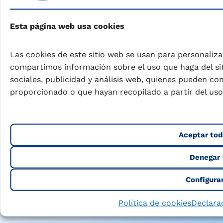
Esta página web usa cookies
Ver productos
Las cookies de este sitio web se usan para personalizar
compartimos información sobre el uso que haga del si
sociales, publicidad y análisis web, quienes pueden c
proporcionado o que hayan recopilado a partir del uso
Lecturas útiles para cuidarte
Aceptar tod
cada día
Denegar
Embarazo
Bebé
Niños 1-3 años
Niños 3+ años
Huesos Fuer
Configura
Política de cookies
Declara