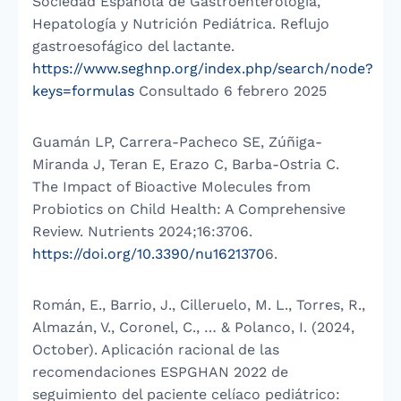
Sociedad Española de Gastroenterología,
Hepatología y Nutrición Pediátrica. Reflujo
gastroesofágico del lactante.
https://www.seghnp.org/index.php/search/node?
keys=formulas
Consultado 6 febrero 2025
Guamán LP, Carrera-Pacheco SE, Zúñiga-
Miranda J, Teran E, Erazo C, Barba-Ostria C.
The Impact of Bioactive Molecules from
Probiotics on Child Health: A Comprehensive
Review. Nutrients 2024;16:3706.
https://doi.org/10.3390/nu1621370
6.
Román, E., Barrio, J., Cilleruelo, M. L., Torres, R.,
Almazán, V., Coronel, C., … & Polanco, I. (2024,
October). Aplicación racional de las
recomendaciones ESPGHAN 2022 de
seguimiento del paciente celíaco pediátrico: