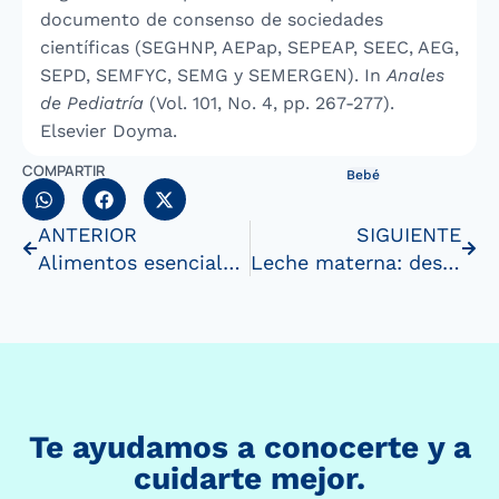
documento de consenso de sociedades
científicas (SEGHNP, AEPap, SEPEAP, SEEC, AEG,
SEPD, SEMFYC, SEMG y SEMERGEN). In
Anales
de Pediatría
(Vol. 101, No. 4, pp. 267-277).
Elsevier Doyma.
COMPARTIR
Bebé
ANTERIOR
SIGUIENTE
Alimentos esenciales en la alimentación infantil: huevos,pescados y carnes
Leche materna: desarrollo del bebé, madre y mundo
Te ayudamos a conocerte y a
cuidarte mejor.