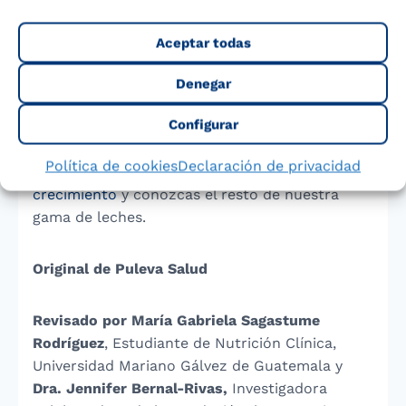
Estos hallazgos refuerzan la idea de que la
lactancia no es solo un acto de nutrición, sino
Aceptar todas
también una herramienta poderosa para
fortalecer la relación madre-hijo y fomentar la
Denegar
salud mental desde los primeros días de vida.
Configurar
Para finalizar, te recomendamos que visites a
Política de cookies
Declaración de privacidad
nuestro producto de
leche Puleva de
crecimiento
y conozcas el resto de nuestra
gama de leches.
Original de Puleva Salud
Revisado por María Gabriela Sagastume
Rodríguez
, Estudiante de Nutrición Clínica,
Universidad Mariano Gálvez de Guatemala y
Dra. Jennifer Bernal-Rivas,
Investigadora