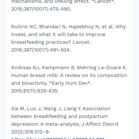
mechanisms, and lifelong effect. *Lancet*.
2016;387(10017):475-490.
Rollins NC, Bhandari N, Hajeebhoy N, et al. Why
invest, and what it will take to improve
breastfeeding practices? Lancet.
2016;387(10017):491-504.
Andreas NJ, Kampmann B, Mehring Le-Doare K.
Human breast milk: A review on its composition
and bioactivity. *Early Hum Dev*.
2015;91(11):629-635.
Xia M, Luo J, Wang J, Liang Y. Association
between breastfeeding and postpartum
depression: A meta-analysis. J Affect Disord
2022;308:512–9.