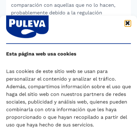
comparación con aquellas que no lo hacen,
probablemente debido a la regulación
hormonal inducida por la lactancia. La
oxitocina también juega un papel crucial al
reducir los niveles de estrés y promover una
sensación de calma y bienestar en la madre.
Esta página web usa cookies
Por otro lado, investigaciones actuales están
explorando el papel de la lactancia materna en
Las cookies de este sitio web se usan para
la resiliencia frente al estrés en los bebés. Se ha
personalizar el contenido y analizar el tráfico.
demostrado que los niños amamantados
Además, compartimos información sobre el uso que
tienden a tener una respuesta más controlada
haga del sitio web con nuestros partners de redes
al estrés en comparación con aquellos
sociales, publicidad y análisis web, quienes pueden
alimentados con fórmula, lo que podría
combinarla con otra información que les haya
deberse a los efectos neuroprotectores de los
proporcionado o que hayan recopilado a partir del
componentes bioactivos de la leche materna.
uso que haya hecho de sus servicios.