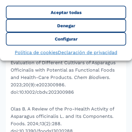
Kohli D, Champawat PS, Mudgal VD. Asparagus
(Asparagus racemosus L.) roots: nutritional
Aceptar todas
profile, medicinal profile, preservation, and
value addition.
J Sci Food Agric
.
Denegar
2023;103(5):2239-2250. doi:10.1002/jsfa.12358
Configurar
Liu W, Sun M, Yin D, Zhang G, Wang Z, Cui X.
Política de cookies
Declaración de privacidad
Nutritional Composition Profiles and Quality
Evaluation of Different Cultivars of Asparagus
Officinalis with Potential as Functional Foods
and Health-Care Products.
Chem Biodivers
.
2023;20(9):e202300986.
doi:10.1002/cbdv.202300986
Olas B. A Review of the Pro-Health Activity of
Asparagus officinalis L. and Its Components.
Foods. 2024;13(2):288.
doi:10.3390/foods13020288