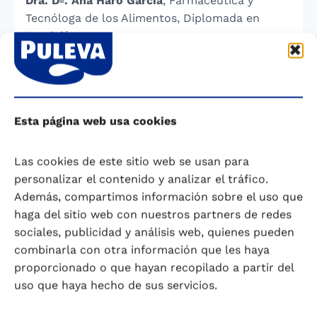
Dra. Dª. Ana Haro García
,
Farmacéutica y
Tecnóloga de los Alimentos, Diplomada en
Nutrición.
Revisado por Dra. Casandra Madrigal.
Nutricionista-Dietista, Doctora en Nutrición y
Ciencia de los alimentos. Fundación
Esta página web usa cookies
Iberoamericana de Nutrición-FINUT. Marzo,
2025.
Las cookies de este sitio web se usan para
personalizar el contenido y analizar el tráfico.
Referencias
Además, compartimos información sobre el uso que
haga del sitio web con nuestros partners de redes
Guo Y, Liu Z, Wan Y, et al. Literature analysis on
sociales, publicidad y análisis web, quienes pueden
asparagus roots and review of its functional
combinarla con otra información que les haya
characterizations.
Front Nutr
. 2023;9:1024190.
proporcionado o que hayan recopilado a partir del
doi:10.3389/fnut.2022.1024190
uso que haya hecho de sus servicios.