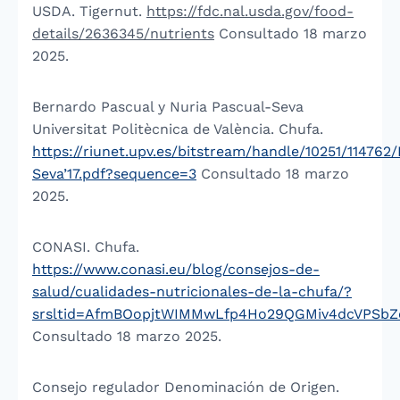
USDA. Tigernut.
https://fdc.nal.usda.gov/food-
details/2636345/nutrients
Consultado 18 marzo
2025.
Bernardo Pascual y Nuria Pascual-Seva
Universitat Politècnica de València. Chufa.
https://riunet.upv.es/bitstream/handle/10251/1147
Seva’17.pdf?sequence=3
Consultado 18 marzo
2025.
CONASI. Chufa.
https://www.conasi.eu/blog/consejos-de-
salud/cualidades-nutricionales-de-la-chufa/?
srsltid=AfmBOopjtWIMMwLfp4Ho29QGMiv4dcVPSbZ
Consultado 18 marzo 2025.
Consejo regulador Denominación de Origen.