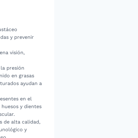
rustáceo
idas y prevenir
ena visión,
 la presión
enido en grasas
aturados ayudan a
resentes en el
 huesos y dientes
scular.
s de alta calidad,
munológico y
eso.