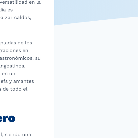
ersatilidad en la
día es
alzar caldos,
mpladas de los
graciones en
gastronómicos, su
angostinos,
e en un
hefs y amantes
s de todo el
ero
l, siendo una