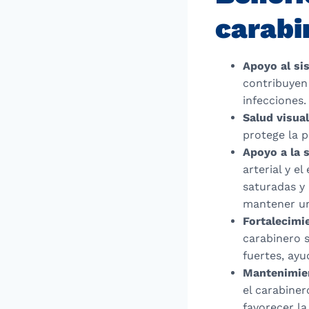
carabi
Apoyo al si
contribuyen 
infecciones.
Salud visual
protege la p
Apoyo a la 
arterial y e
saturadas y
mantener un
Fortalecimi
carabinero 
fuertes, ayu
Mantenimien
el carabiner
favorecer la