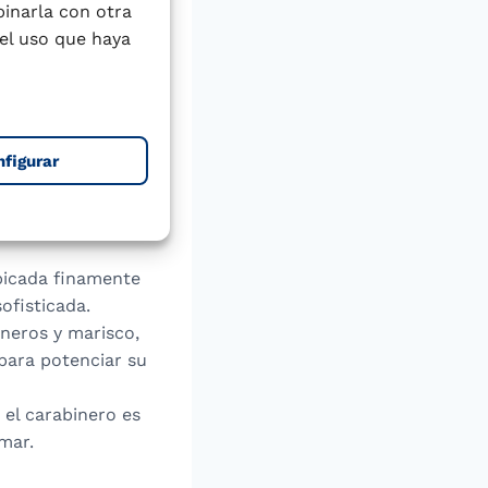
inan simplemente
binarla con otra
y natural.
el uso que haya
fideos en lugar de
os carabineros.
 marinera o al
nfigurar
n el que los
pescado.
 blanco,
picada finamente
sofisticada.
neros y marisco,
ara potenciar su
 el carabinero es
 mar.