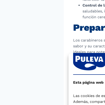
Control de l
saludables, 
función cere
Prepar
Los carabineros 
sabor y su caract
ideales para pote
langostinos por 
cabeza, muy aprec
una gran varieda
de los platos má
Esta página web
Arroz con c
caldoso, don
Las cookies de es
del arroz.
Además, comparti