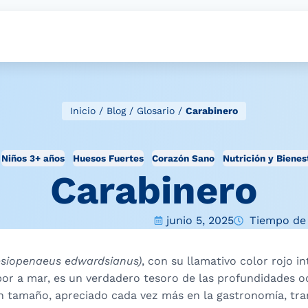
Inicio
/
Blog
/
Glosario
/
Carabinero
Niños 3+ años
Huesos Fuertes
Corazón Sano
Nutrición y Bienes
Carabinero
junio 5, 2025
Tiempo de 
esiopenaeus edwardsianus)
, con su llamativo color rojo i
bor a mar, es un verdadero tesoro de las profundidades o
n tamaño, apreciado cada vez más en la gastronomía, tr