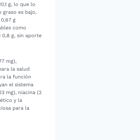
,1 g, lo que lo
 graso es bajo,
 0,67 g
dables como
0,8 g, sin aporte
77 mg),
para la salud
ra la función
yan el sistema
03 mg), niacina (2
ético y la
iosa para la