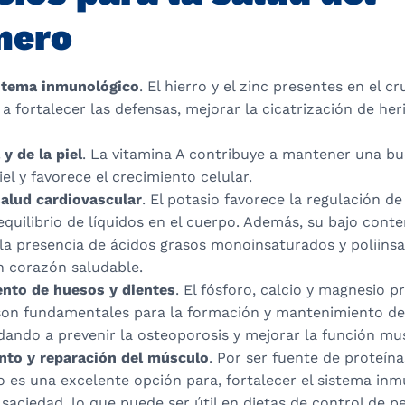
nero
stema inmunológico
. El hierro y el zinc presentes en el c
a fortalecer las defensas, mejorar la cicatrización de her
 y de la piel
. La vitamina A contribuye a mantener una bu
iel y favorece el crecimiento celular.
salud cardiovascular
. El potasio favorece la regulación de
l equilibrio de líquidos en el cuerpo. Además, su bajo cont
 la presencia de ácidos grasos monoinsaturados y poliins
 corazón saludable.
ento de huesos y dientes
. El fósforo, calcio y magnesio p
son fundamentales para la formación y mantenimiento de
dando a prevenir la osteoporosis y mejorar la función mu
to y reparación del músculo
. Por ser fuente de proteína
o es una excelente opción para, fortalecer el sistema in
 saciedad, lo que puede ser útil en dietas de control de p