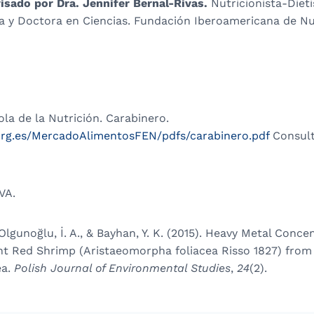
isado por Dra. Jennifer Bernal-Rivas.
Nutricionista-Dieti
 y Doctora en Ciencias. Fundación Iberoamericana de Nu
la de la Nutrición. Carabinero.
org.es/MercadoAlimentosFEN/pdfs/carabinero.pdf
Consult
VA.
Olgunoğlu, İ. A., & Bayhan, Y. K. (2015). Heavy Metal Conce
ant Red Shrimp (Aristaeomorpha foliacea Risso 1827) from
ea.
Polish Journal of Environmental Studies
,
24
(2).