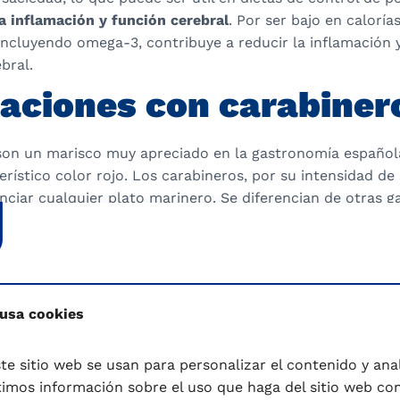
a inflamación y función cerebral
. Por ser bajo en caloría
incluyendo omega-3, contribuye a reducir la inflamación 
bral.
aciones con carabiner
son un marisco muy apreciado en la gastronomía español
erístico color rojo. Los carabineros, por su intensidad de
nciar cualquier plato marinero. Se diferencian de otras 
su carne firme y su potente sabor a mar, especialmente 
iada para preparar caldos y salsas llenas del sabor umam
d de platos, especialmente en la cocina mediterránea y a
s emblemáticos de la cocina española son:
 usa cookies
arabineros
– Uno de los platos más emblemáticos, prepar
de el carabinero aporta un sabor intenso al caldo, poten
te sitio web se usan para personalizar el contenido y anali
mos información sobre el uso que haga del sitio web co