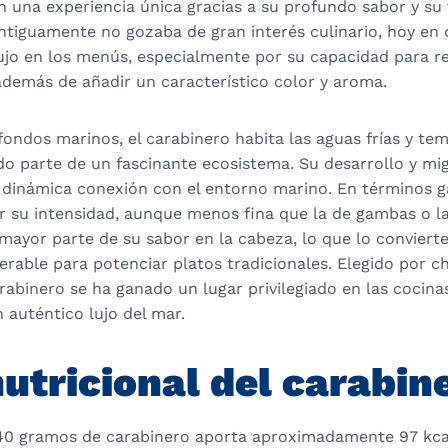
n una experiencia única gracias a su profundo sabor y su v
ntiguamente no gozaba de gran interés culinario, hoy en 
ujo en los menús, especialmente por su capacidad para re
además de añadir un característico color y aroma.
 fondos marinos, el carabinero habita las aguas frías y te
o parte de un fascinante ecosistema. Su desarrollo y mi
u dinámica conexión con el entorno marino. En términos 
r su intensidad, aunque menos fina que la de gambas o l
mayor parte de su sabor en la cabeza, lo que lo conviert
erable para potenciar platos tradicionales. Elegido por c
arabinero se ha ganado un lugar privilegiado en las cocina
 auténtico lujo del mar.
nutricional del carabin
40 gramos de carabinero aporta aproximadamente 97 kca