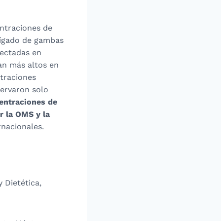
entraciones de
 hígado de gambas
lectadas en
an más altos en
traciones
servaron solo
centraciones de
r la OMS y la
rnacionales.
 Dietética,