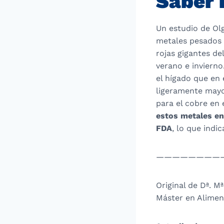
Saber
Un estudio de Ol
metales pesados 
rojas gigantes d
verano e invierno
el hígado que en
ligeramente mayor
para el cobre en 
estos metales en
FDA
, lo que ind
————————
Original de Dª. M
Máster en Aliment