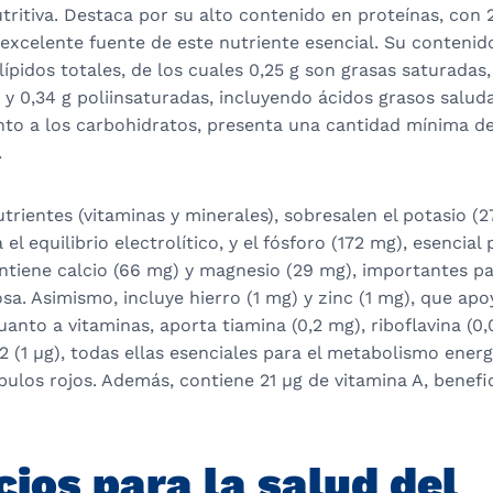
utritiva. Destaca por su alto contenido en proteínas, con 20
excelente fuente de este nutriente esencial. Su contenido
lípidos totales, de los cuales 0,25 g son grasas saturadas,
y 0,34 g poliinsaturadas, incluyendo ácidos grasos salu
to a los carbohidratos, presenta una cantidad mínima de 
.
trientes (vitaminas y minerales), sobresalen el potasio (2
l equilibrio electrolítico, y el fósforo (172 mg), esencial 
ntiene calcio (66 mg) y magnesio (29 mg), importantes pa
sa. Asimismo, incluye hierro (1 mg) y zinc (1 mg), que apo
uanto a vitaminas, aporta tiamina (0,2 mg), riboflavina (0,
2 (1 µg), todas ellas esenciales para el metabolismo energ
ulos rojos. Además, contiene 21 µg de vitamina A, benefic
cios para la salud del