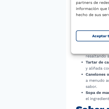
Carabineros
partners de redes
con sal gord
información que 
Fideuá con 
hecho de sus serv
arroz, acom
Carabineros
ajillo, perfe
Aceptar 
Suquet de c
carabineros
Carabineros
resaltando 
Tartar de c
y aliñada co
Canelones o 
a menudo ac
sabor.
Sopa de mar
el ingredien