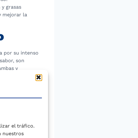
s y grasas
y mejorar la
o
a por su intenso
 sabor, son
gambas y
concentrado en su
i. Se utilizan en
ndaluza. Algunos
ado en paella o
ciando el gusto
zar el tráfico.
n nuestros