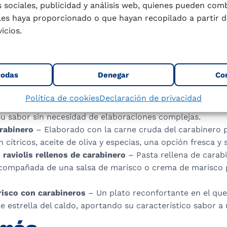
 a la plancha
– Un clásico donde los carabineros se coc
 sociales, publicidad y análisis web, quienes pueden com
a y un toque de aceite de oliva, resaltando su sabor puro 
les haya proporcionado o que hayan recopilado a partir d
carabineros
– Variante de la paella valenciana, pero con 
icios.
pañada de un buen fumet elaborado con las cabezas de l
 en salsa
– Se suelen preparar en salsas como americana,
ctas para realzar su sabor.
todas
Denegar
Co
arabineros
– Un guiso tradicional de la cocina catalana e
 se cocinan con patatas, tomate, ajo y un buen caldo de 
Política de cookies
Declaración de privacidad
 al horno
– Preparados con un toque de ajo, limón y vino
su sabor sin necesidad de elaboraciones complejas.
arabinero
– Elaborado con la carne cruda del carabinero 
n cítricos, aceite de oliva y especias, una opción fresca y 
raviolis rellenos de carabinero
– Pasta rellena de carabi
ompañada de una salsa de marisco o crema de marisco p
isco con carabineros
– Un plato reconfortante en el que
te estrella del caldo, aportando su característico sabor a