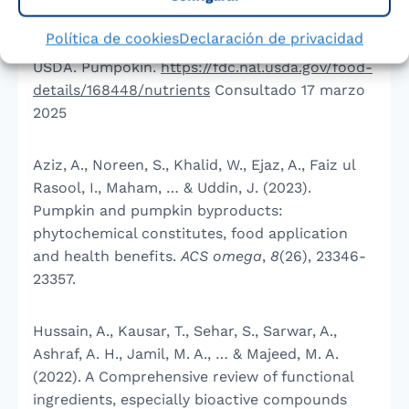
Referencias
Política de cookies
Declaración de privacidad
USDA. Pumpokin.
https://fdc.nal.usda.gov/food-
details/168448/nutrients
Consultado 17 marzo
2025
Aziz, A., Noreen, S., Khalid, W., Ejaz, A., Faiz ul
Rasool, I., Maham, … & Uddin, J. (2023).
Pumpkin and pumpkin byproducts:
phytochemical constitutes, food application
and health benefits.
ACS omega
,
8
(26), 23346-
23357.
Hussain, A., Kausar, T., Sehar, S., Sarwar, A.,
Ashraf, A. H., Jamil, M. A., … & Majeed, M. A.
(2022). A Comprehensive review of functional
ingredients, especially bioactive compounds