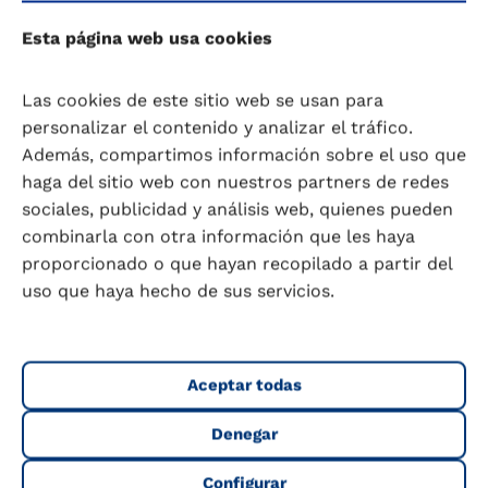
relacionadas con desequilibrios hormonales.
Esta página web usa cookies
Sin embargo, el proceso de producción puede
afectar su composición y actividad biológica
(Bashir y colaboradores, 2025).
Las cookies de este sitio web se usan para
personalizar el contenido y analizar el tráfico.
Además, compartimos información sobre el uso que
—————————————-
haga del sitio web con nuestros partners de redes
sociales, publicidad y análisis web, quienes pueden
Original de Dª. María del Carmen Moreu Burgos,
combinarla con otra información que les haya
Farmacéutica y Tecnóloga de los Alimentos,
proporcionado o que hayan recopilado a partir del
Diplomada en Nutrición.
uso que haya hecho de sus servicios.
Actualizado y revisado por Dra. Jennifer
Bernal-Rivas.
Nutricionista-Dietista, Máster en
Aceptar todas
Nutrición Humana y Doctora en Ciencias.
Fundación Iberoamericana de Nutrición-FINUT.
Denegar
Marzo, 2025.
Configurar