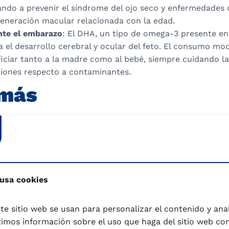
ando a prevenir el síndrome del ojo seco y enfermedades 
eneración macular relacionada con la edad.
te el embarazo
: El DHA, un tipo de omega-3 presente en 
a el desarrollo cerebral y ocular del feto. El consumo m
iciar tanto a la madre como al bebé, siempre cuidando la
ones respecto a contaminantes.
 más
eneficios, se recomienda moderar su consumo, especialm
es embarazadas, debido a la posible presencia de metal
argo, estudios recientes sugieren que el contenido de se
tar parte de estos efectos, haciendo que un consumo eq
iesgoso.
 usa cookies
udiono y colaboradores, 2024) evaluó los riesgos para la
te sitio web se usan para personalizar el contenido y anali
ancerígenos) en adultos y niños debido a contaminantes e
mos información sobre el uso que haga del sitio web co
ncentraciones de cadmio, plomo y níquel superaron los lí