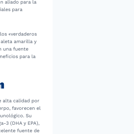
n aliado para la
iales para
 los «verdaderos
aleta amarilla y
én una fuente
eficios para la
n
 alta calidad por
rpo, favorecen el
munológico. Su
ga-3 (DHA y EPA),
celente fuente de