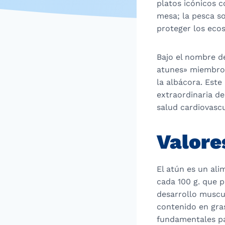
platos icónicos c
mesa; la pesca s
proteger los eco
Bajo el nombre d
atunes» miembros 
la albácora. Este
extraordinaria de
salud cardiovascu
Valore
El atún es un ali
cada 100 g. que p
desarrollo muscul
contenido en gra
fundamentales pa