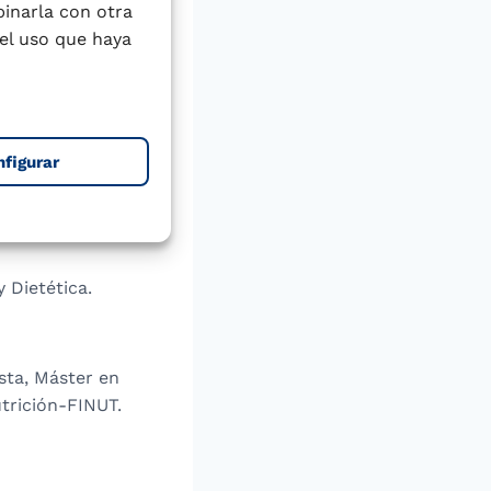
binarla con otra
inorgánico
el uso que haya
 valores elevados
 y Marruecos,
y niños se
tinuamente los
nfigurar
 Dietética.
sta, Máster en
trición-FINUT.