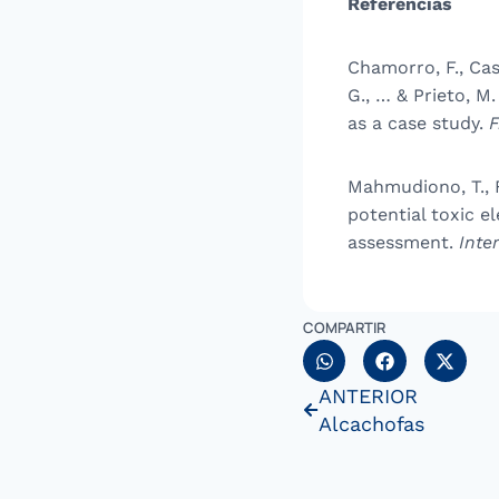
Referencias
Chamorro, F., Cass
G., … & Prieto, M
as a case study.
F
Mahmudiono, T., F
potential toxic e
assessment.
Inte
COMPARTIR
ANTERIOR
Alcachofas