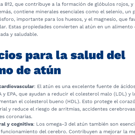
a B12, que contribuye a la formación de glóbulos rojos, y 
demás, contiene minerales esenciales como el selenio, un
fósforo, importante para los huesos, y el magnesio, que fa
ar. Estas propiedades convierten al atún en un alimento 
rada y saludable.
cios para la salud del
o de atún
cardiovascular
: El atún es una excelente fuente de ácid
y EPA, que ayudan a reducir el colesterol malo (LDL) y los
mentan el colesterol bueno (HDL). Esto protege el corazó
rial y reduce el riesgo de arritmias, accidentes cerebrova
s coronarias.
al y cognitiva
: Los omega-3 del atún también son esencia
 funcionamiento del cerebro. Contribuyen a mejorar la me