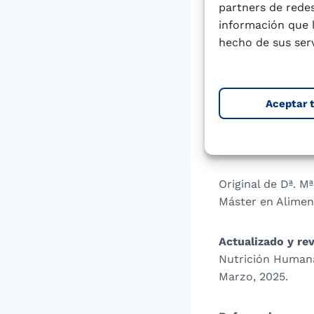
partners de redes
pero no represen
información que 
presentó riesgos
hecho de sus serv
en adultos de Tún
entre otros. Los 
mantuvieron dent
Aceptar 
niveles de contam
————————
Original de Dª. M
Máster en Aliment
Actualizado y rev
Nutrición Humana
Marzo, 2025.