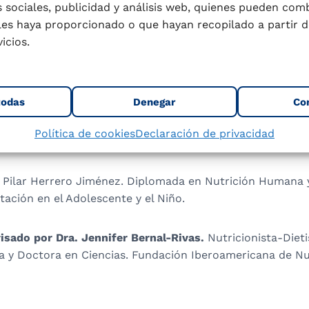
 sociales, publicidad y análisis web, quienes pueden com
taron riesgos no cancerígenos. Sin embargo, el arsénico 
les haya proporcionado o que hayan recopilado a partir d
 no cancerígenos en niños de Egipto y el mercurio mostró
icios.
ez y en niños de varios países, incluidos Malta, Portugal
riesgos cancerígenos de arsénico inorgánico para adultos 
ro de niveles aceptables. Se recomienda monitorear con
todas
Denegar
Co
inantes en el atún enlatado.
Política de cookies
Declaración de privacidad
—————-
ª Pilar Herrero Jiménez. Diplomada en Nutrición Humana y
ación en el Adolescente y el Niño.
isado por Dra. Jennifer Bernal-Rivas.
Nutricionista-Dieti
 y Doctora en Ciencias. Fundación Iberoamericana de Nu