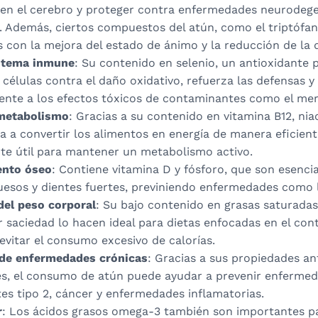
 en el cerebro y proteger contra enfermedades neurodeg
. Además, ciertos compuestos del atún, como el triptófan
 con la mejora del estado de ánimo y la reducción de la 
istema inmune
: Su contenido en selenio, un antioxidante 
 células contra el daño oxidativo, refuerza las defensas 
rente a los efectos tóxicos de contaminantes como el mer
 metabolismo
: Gracias a su contenido en vitamina B12, nia
a a convertir los alimentos en energía de manera eficient
te útil para mantener un metabolismo activo.
ento óseo
: Contiene vitamina D y fósforo, que son esenci
esos y dientes fuertes, previniendo enfermedades como l
del peso corporal
: Su bajo contenido en grasas saturadas
 saciedad lo hacen ideal para dietas enfocadas en el cont
vitar el consumo excesivo de calorías.
de enfermedades crónicas
: Gracias a sus propiedades an
es, el consumo de atún puede ayudar a prevenir enfermed
es tipo 2, cáncer y enfermedades inflamatorias.
r
: Los ácidos grasos omega-3 también son importantes pa