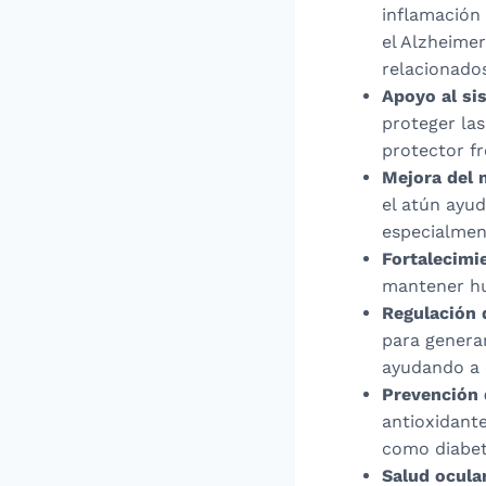
inflamación
el Alzheimer
relacionados
Apoyo al s
proteger las
protector f
Mejora del
el atún ayud
especialmen
Fortalecimi
mantener hu
Regulación 
para generar
ayudando a e
Prevención 
antioxidant
como diabet
Salud ocula