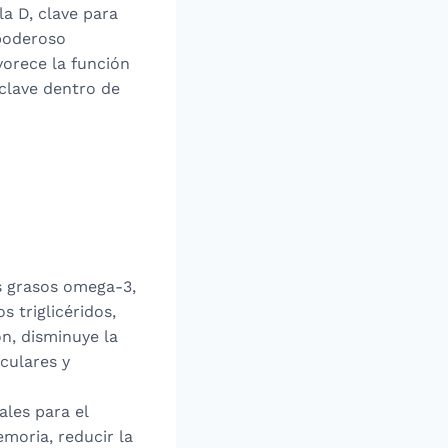
la D, clave para
 poderoso
vorece la función
clave dentro de
os grasos omega-3,
 triglicéridos,
n, disminuye la
sculares y
les para el
moria, reducir la