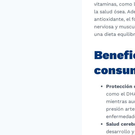
vitaminas, como l
la salud ósea. A
antioxidante, el 
nerviosa y muscul
una dieta equilib
Benefi
consum
Protección 
como el DHA 
mientras au
presión arte
enfermedade
Salud cerebr
desarrollo y