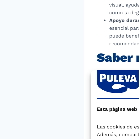
visual, ayud
como la deg
Apoyo duran
esencial par
puede benef
recomendaci
Saber
A pesar de sus b
pequeños y mujer
mercurio. Sin emb
puede contrarres
beneficioso que r
Esta página web
Un estudio (Mahm
Las cookies de es
cancerígenos y c
Además, comparti
enlatado. Las co