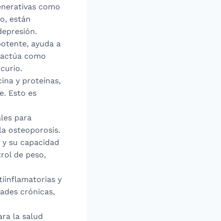
enerativas como
o, están
depresión.
potente, ayuda a
y actúa como
curio.
cina y proteínas,
e. Esto es
ales para
a osteoporosis.
 y su capacidad
rol de peso,
tiinflamatorias y
ades crónicas,
ra la salud