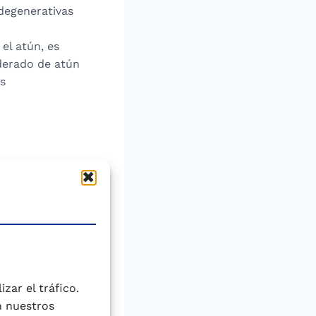
degenerativas
el atún, es
oderado de atún
s
ente en niños
es como el
lenio en el atún
uilibrado sea más
 salud (no
zar el tráfico.
n el atún
n nuestros
mites estándar,