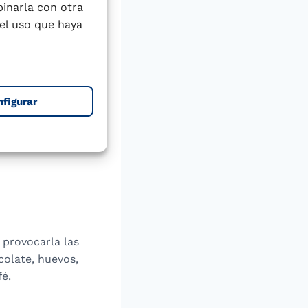
binarla con otra
or la embarazada
el uso que haya
, especialmente
l eliminar
antes factores
nfigurar
ndo la enfermedad
 provocarla las
colate, huevos,
fé.