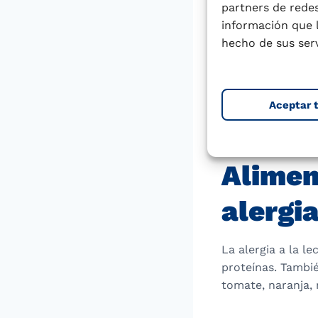
partners de redes
Eliminar o 
información que 
en el último
hecho de sus serv
leche de vac
Promover la 
algunas prot
Aceptar 
inmunes def
La utilizac
alérgica est
Alimen
alergi
La alergia a la l
proteínas. Tambi
tomate, naranja, 