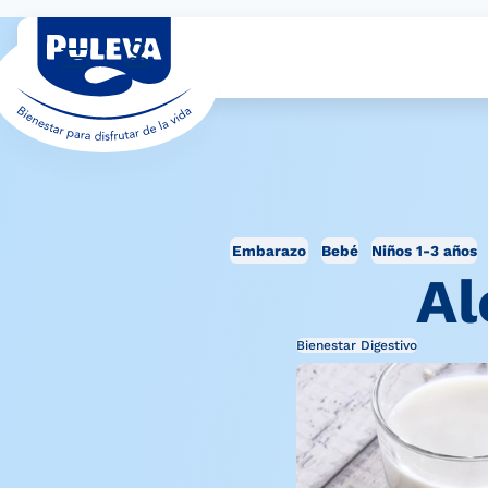
Embarazo
Bebé
Niños 1-3 años
Al
Bienestar Digestivo