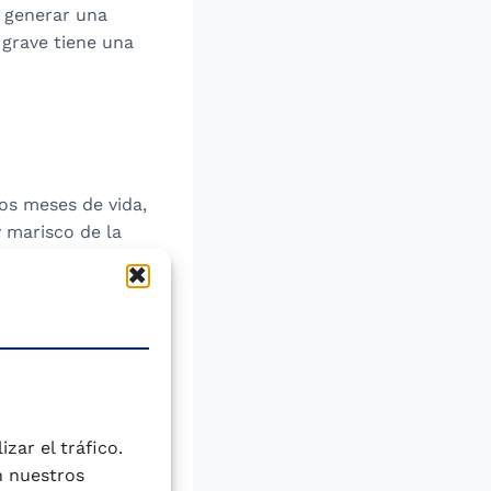
 generar una
 grave tiene una
os meses de vida,
y marisco de la
s aconsejable
roducción de
incluye la
ogénesis, que
E) y a otros
zar el tráfico.
n nuestros