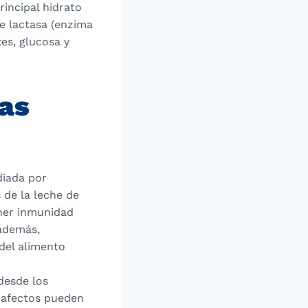
rincipal hidrato
e lactasa (enzima
es, glucosa y
las
diada por
 de la leche de
ener inmunidad
 además,
 del alimento
desde los
s afectos pueden