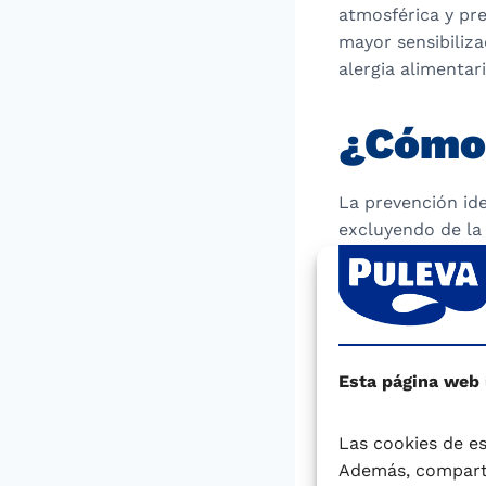
atmosférica y pr
mayor sensibiliz
alergia alimentari
¿Cómo 
La prevención ide
excluyendo de la 
dieta materna. Po
completar la diet
alimentos sólidos
La prevención en 
Esta página web
identificación p
frecuentemente s
Las cookies de es
factores. Así, de
Además, comparti