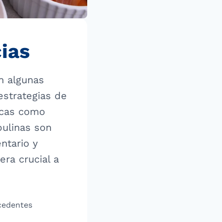
cias
n algunas
estrategias de
nicas como
ulinas son
entario y
era crucial a
ecedentes