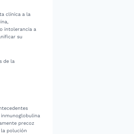
a clínica a la
ína,
o intolerancia a
nificar su
s de la
antecedentes
e inmunoglobulina
ivamente precoz
 la polución