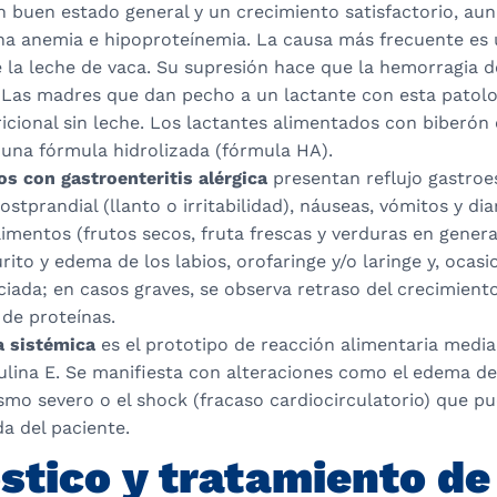
n buen estado general y un crecimiento satisfactorio, au
na anemia e hipoproteínemia. La causa más frecuente es u
e la leche de vaca. Su supresión hace que la hemorragia 
. Las madres que dan pecho a un lactante con esta patolo
ricional sin leche. Los lactantes alimentados con biberó
 una fórmula hidrolizada (fórmula HA).
os con gastroenteritis alérgica
presentan reflujo gastroe
stprandial (llanto o irritabilidad), náuseas, vómitos y dia
limentos (frutos secos, fruta frescas y verduras en gener
rito y edema de los labios, orofaringe y/o laringe y, ocasi
ciada; en casos graves, se observa retraso del crecimient
de proteínas.
a sistémica
es el prototipo de reacción alimentaria medi
ina E. Se manifiesta con alteraciones como el edema de l
mo severo o el shock (fracaso cardiocirculatorio) que p
da del paciente.
stico y tratamiento de