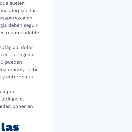
nque suelen
na alergia a las
desaparezca en
gía deben seguir
n es recomendable
sofágico, dolor
rrea. La ingesta
al) pueden
onalmente, rinitis
o y enteropatía
ada por
aringe, el
ueden poner en
 las