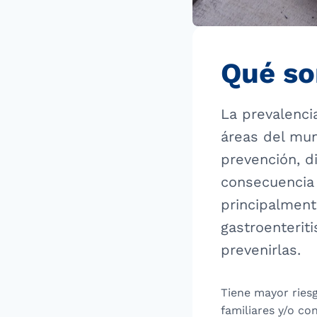
Qué so
La prevalenci
áreas del mun
prevención, d
consecuencia
principalmente
gastroenterit
prevenirlas.
Tiene mayor riesg
familiares y/o co