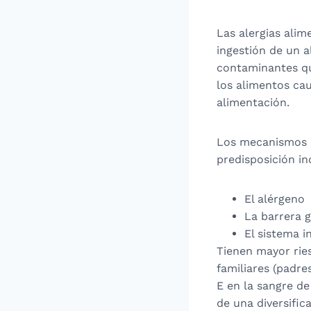
Las alergias alim
ingestión de un a
contaminantes qu
los alimentos cau
alimentación.
Los mecanismos i
predisposición ind
El alérgeno
La barrera g
El sistema i
Tienen mayor ries
familiares (padre
E en la sangre de
de una diversific