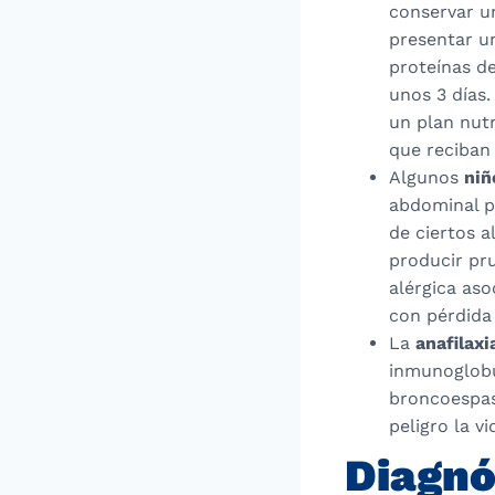
conservar u
presentar u
proteínas d
unos 3 días
un plan nut
que reciban
Algunos
niñ
abdominal po
de ciertos a
producir pru
alérgica aso
con pérdida 
La
anafilaxi
inmunoglobul
broncoespas
peligro la vi
Diagnó