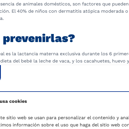
esencia de animales domésticos, son factores que pueden
ación. El 40% de niños con dermatitis atópica moderada o
a.
prevenirlas?
al es la lactancia materna exclusiva durante los 6 primer
dieta del bebé la leche de vaca, y los cacahuetes, huevo 
steriormente, en esta población identificada de riesgo, e
a con un hidrolizado de proteínas lácteas y diferir la int
.
niños para evitar el desarrollo de una alergia alimentaria 
 usa cookies
recoz de los mecanismos que están involucrados en su pat
e deben a reacciones mediadas por inmunoglobulina E (Ig
te sitio web se usan para personalizar el contenido y anali
beremos seguir varios pasos:
mos información sobre el uso que haga del sitio web co