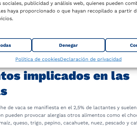
 sociales, publicidad y análisis web, quienes pueden com
reducir alimentos potencialmente alergénicos ingeridos p
les haya proporcionado o que hayan recopilado a partir d
 trimestre de la gestación y primeros meses de lactancia
icios.
a, huevos y mariscos.
lactancia natural, que juega un doble papel beneficioso a
eínas alergénicas (beta-lactoglobulina) y aportar import
todas
Denegar
Co
ensivos.
ión de fórmulas especiales y agentes farmacológicos cua
Política de cookies
Declaración de privacidad
á presente.
tos implicados en las
as
eche de vaca se manifiesta en el 2,5% de lactantes y suelen
én pueden provocar alergias otros alimentos como el cho
maíz, queso, trigo, pepino, cacahuete, nuez, pescado y ca