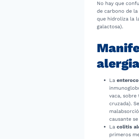
No hay que confun
de carbono de la 
que hidroliza la 
galactosa).
Manife
alergi
La
enterocol
inmunoglobu
vaca, sobre 
cruzada). Se
malabsorción
causante se
La
colitis a
primeros me