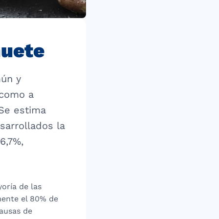
huete
mún y
 como a
 Se estima
sarrollados la
6,7%,
yoría de las
mente el 80% de
causas de