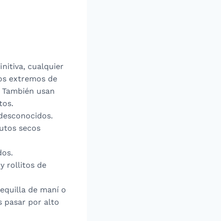
initiva, cualquier
los extremos de
n. También usan
tos.
 desconocidos.
rutos secos
dos.
 rollitos de
tequilla de maní o
 pasar por alto