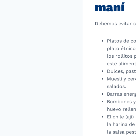
maní
Debemos evitar 
Platos de co
plato étnic
los rollitos
este alimen
Dulces, pas
Muesli y cer
salados.
Barras ener
Bombones y b
huevo rellen
El chile (aj
la harina d
la salsa pes