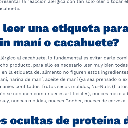
resentar la reacción alérgica con tan solo oler o tocar 
acahuete.
leer una etiqueta par
sin maní o cacahuete?
 alérgico al cacahuete, lo fundamental es evitar darle co
ho producto, para ello es necesario leer muy bien todas 
en la etiqueta del alimento no figuren estos ingredientes 
ní, harina de maní, aceite de maní (ya sea prensado o ex
maníes confitados, frutos secos molidos, Nu-Nuts (frutos
bién se conocen como nueces artificiales), nueces mezcla
key, nueces molidas, nueces Goober, nueces de cerveza.
s ocultas de proteína 