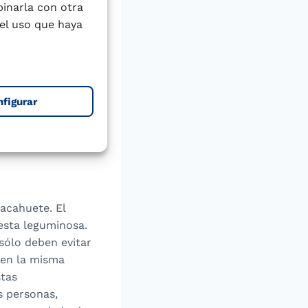
binarla con otra
el uso que haya
 en los Estados
on a los frutos
 a las semillas de
nfigurar
cacahuete. El
esta leguminosa.
sólo deben evitar
 en la misma
stas
s personas,