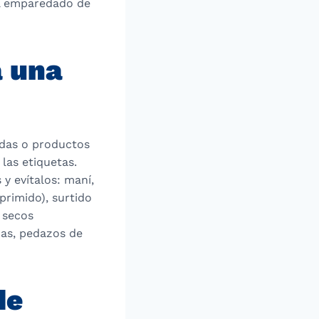
el emparedado de
a una
midas o productos
las etiquetas.
y evítalos: maní,
primido), surtido
 secos
das, pedazos de
de