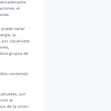
esencadenante
aciones, el
xias.
 puede variar
ergia, la
ia por cacahuete
enes,
estos grupos de
sible contenido
cahuetes, son
ormó el
nos de la Unión