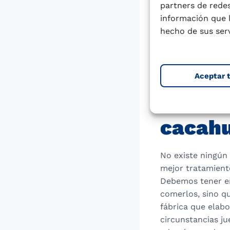
partners de redes
información que 
Hay aproximadame
hecho de sus serv
Unidos. La mitad 
secos (almendras,
sésamo.
Aceptar 
¿Cómo 
cacahu
No existe ningún 
mejor tratamiento
Debemos tener en
comerlos, sino q
fábrica que elab
circunstancias ju