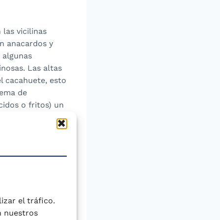
las vicilinas
en anacardos y
n algunas
nosas. Las altas
l cacahuete, esto
rema de
idos o fritos) un
tipo de alergia
recientes estudios
a la edad adulta.
s horas antes de
 y de la
zar el tráfico.
es de estómago y
n nuestros