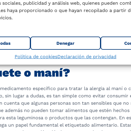
 sociales, publicidad y análisis web, quienes pueden com
les haya proporcionado o que hayan recopilado a partir d
nte 1,5 millones de personas alérgicas a los cacahuetes
icios.
de las personas alérgicas a esta leguminosa también lo s
 nueces y anacardos) y, a menudo, a las pipas de girasol y
todas
Denegar
Co
tratar a un alérgico al
Política de cookies
Declaración de privacidad
ete o maní?
medicamento específico para tratar la alergia al maní o 
, sin lugar a dudas, es tan simple como evitar consumir 
 cuenta que algunas personas son tan sensibles que no 
ue además no pueden tomar alimentos que estén hechos
ora esta leguminosa o productos que las contengan. En e
ega un papel fundamental el etiquetado alimentario. Esta