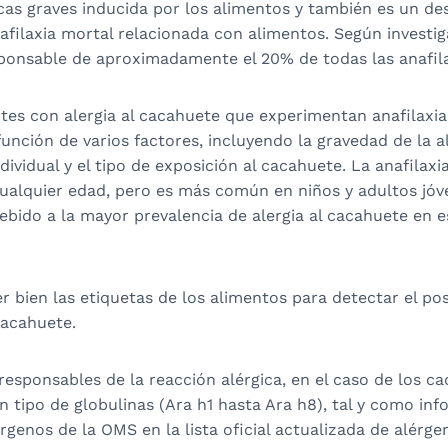
icas graves inducida por los alimentos y también es un d
filaxia mortal relacionada con alimentos. Según investig
ponsable de aproximadamente el 20% de todas las anafila
tes con alergia al cacahuete que experimentan anafilaxia
nción de varios factores, incluyendo la gravedad de la al
ndividual y el tipo de exposición al cacahuete. La anafilax
cualquier edad, pero es más común en niños y adultos jóv
bido a la mayor prevalencia de alergia al cacahuete en 
r bien las etiquetas de los alimentos para detectar el po
cacahuete.
sponsables de la reacción alérgica, en el caso de los ca
n tipo de globulinas (Ara h1 hasta Ara h8), tal y como inf
genos de la OMS en la lista oficial actualizada de alérge