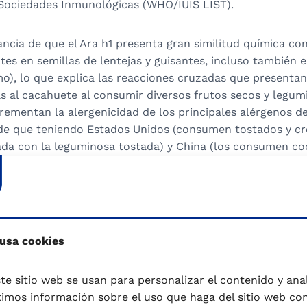
 Sociedades Inmunológicas (WHO/IUIS LIST).
ancia de que el Ara h1 presenta gran similitud química con 
tes en semillas de lentejas y guisantes, incluso también 
mo), lo que explica las reacciones cruzadas que presenta
s al cacahuete al consumir diversos frutos secos y legumi
ementan la alergenicidad de los principales alérgenos de
 de que teniendo Estados Unidos (consumen tostados y c
ada con la leguminosa tostada) y China (los consumen coc
de esta leguminosa, sin embargo, la prevalencia de este 
os primeros mientras que en China es muy rara.
tes se consideraba que esta alergia duraba de por vida, 
 un 20% de los niños que la padecen la superan al llegar 
 usa cookies
gica se puede presentar inmediatamente o demorarse una
cciones más típicas son comezón e inflamación de la boca
te sitio web se usan para personalizar el contenido y anali
posibles síntomas son brotes de urticaria, eczema, dolor
mos información sobre el uso que haga del sitio web co
, tos y respiración sibilante.