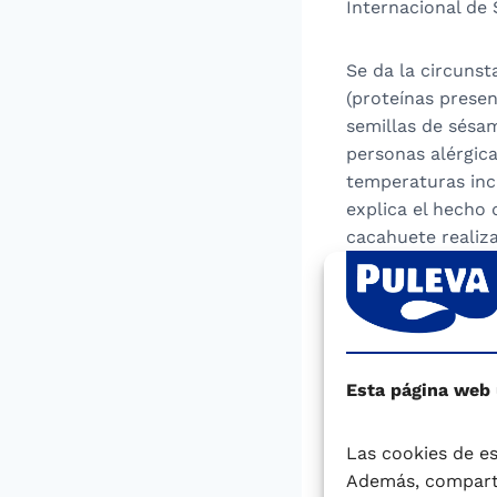
Internacional de
Se da la circunst
(proteínas presen
semillas de sésa
personas alérgica
temperaturas incr
explica el hecho
cacahuete realiz
consumo parecido 
es muy alta en l
A pesar de que an
aclaran que hasta
Esta página web
La reacción alér
aparecer. Las rea
Las cookies de es
garganta. Otros 
Además, comparti
vómitos, ronquera