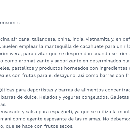
consumir:
cina africana, tailandesa, china, india, vietnamita y, en def
o. Suelen emplear la mantequilla de cacahuete para unir 
 primavera, para evitar que se desprendan cuando se fríe
to como aromatizante y saborizante en determinados pla
teles, pastelitos y productos horneados con ingredientes
eales con frutas para el desayuno, así como barras con f
géticas para deportistas y barras de alimentos concentra
arras de dulce. Helados y yogures congelados. Galletas y
as.
í) envasado y salsa para espagueti, ya que se utiliza la man
e maní como agente espesante de las mismas. No debemos
to, que se hace con frutos secos.