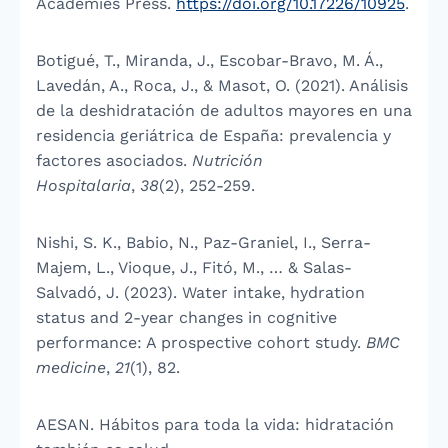
Academies Press.
https://doi.org/10.17226/10925
.
Botigué, T., Miranda, J., Escobar-Bravo, M. Á.,
Lavedán, A., Roca, J., & Masot, O. (2021). Análisis
de la deshidratación de adultos mayores en una
residencia geriátrica de España: prevalencia y
factores asociados.
Nutrición
Hospitalaria
,
38
(2), 252-259.
Nishi, S. K., Babio, N., Paz-Graniel, I., Serra-
Majem, L., Vioque, J., Fitó, M., … & Salas-
Salvadó, J. (2023). Water intake, hydration
status and 2-year changes in cognitive
performance: A prospective cohort study.
BMC
medicine
,
21
(1), 82.
AESAN. Hábitos para toda la vida: hidratación