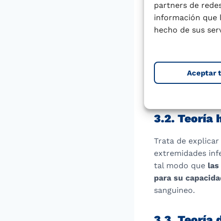
3.1. Teoría 
partners de redes
información que 
Según la cual ha
hecho de sus serv
hereditario está 
diversos miembro
Aceptar 
Esta teoría es de
es decir falta de 
3.2. Teoría
Trata de explicar
extremidades infe
tal modo que
las
para su capacida
sanguineo.
3.3. Teoría 