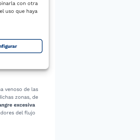
binarla con otra
el uso que haya
 componente
ía varicosa en sus
nfigurar
enesia valvular,
ma venoso de las
dichas zonas, de
angre excesiva
dores del flujo