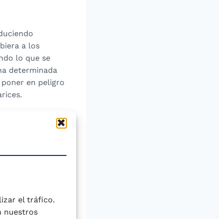
educiendo
biera a los
endo lo que se
na determinada
 poner en peligro
rices.
rcha, no se
 clara y
ucede en Medicina
zar el tráfico.
n nuestros