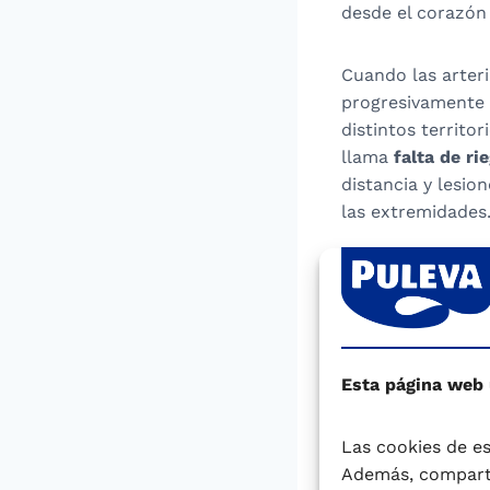
desde el corazón 
Cuando las arter
progresivamente 
distintos territo
llama
falta de ri
distancia y lesio
las extremidades.
3. Cau
Actualmente, a p
conoce a ciencia 
Esta página web
convincente el p
se plantean varia
Las cookies de es
Además, comparti