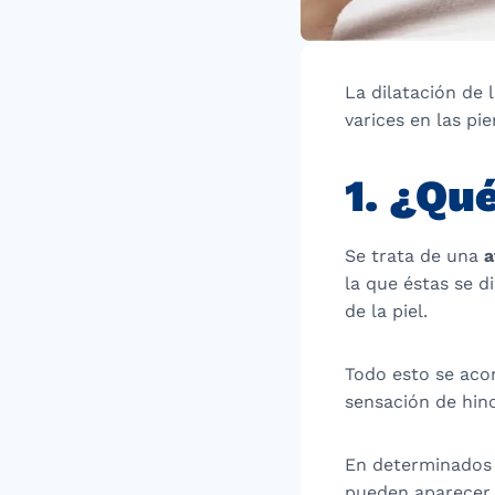
La dilatación de 
varices en las pi
1. ¿Qu
Se trata de una
a
la que éstas se d
de la piel.
Todo esto se aco
sensación de hin
En determinados c
pueden aparecer 