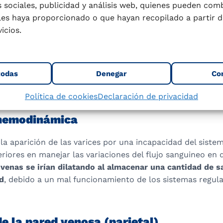
familiar
 sociales, publicidad y análisis web, quienes pueden com
les haya proporcionado o que hayan recopilado a partir d
bría un
componente hereditario importante
. Sin duda el
icios.
claro y así hay familias en donde está presente la patolog
s.
todas
Denegar
Co
terminante en el caso de un defecto congénito llamado ag
válvulas en el interior de las venas de las extremidades.
Política de cookies
Declaración de privacidad
 hemodinámica
 la aparición de las varices por una incapacidad del siste
riores en manejar las variaciones del flujo sanguineo en 
 venas se irían dilatando al almacenar una cantidad de s
d
, debido a un mal funcionamiento de los sistemas regula
de la pared venosa (parietal)