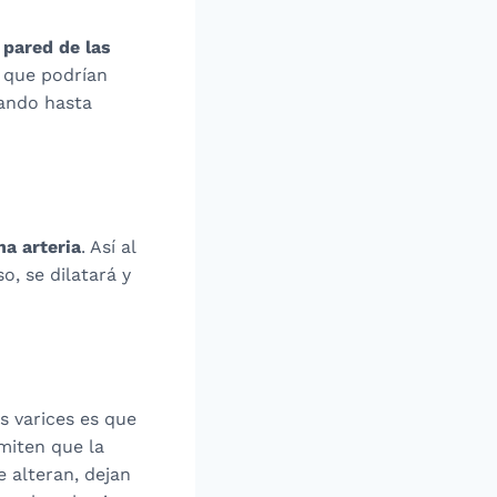
 pared de las
a que podrían
tando hasta
a arteria
. Así al
, se dilatará y
s varices es que
rmiten que la
e alteran, dejan