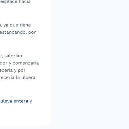
desplace hacia
, ya que tiene
 estancando, por
, saldrían
dedor y comenzaría
ecería y por
recería la úlcera
Puleva entera
y