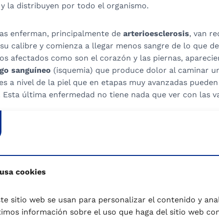
y la distribuyen por todo el organismo.
ias enferman, principalmente de
arterioesclerosis
, van r
su calibre y comienza a llegar menos sangre de lo que de
rios afectados como son el corazón y las piernas, apareci
ego sanguíneo
(isquemia) que produce dolor al caminar u
nes a nivel de la piel que en etapas muy avanzadas pueden
 Esta última enfermedad no tiene nada que ver con las va
sas
esar de los constantes estudios que siempre están en ma
cierta la causa por la que se pueda explicar de una forma
 usa cookies
orque aparecen las varices. Por ese motivo, cuando eso s
s teorías que tratan de dar una explicación al problema.
te sitio web se usan para personalizar el contenido y anali
mos información sobre el uso que haga del sitio web co