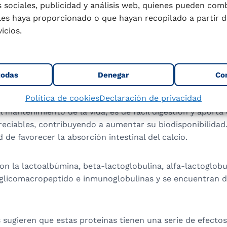
demás tienen una gran cantidad de aminoácidos esenciales
 sociales, publicidad y análisis web, quienes pueden com
umana. Constituyen el 3-4% de la leche.
les haya proporcionado o que hayan recopilado a partir d
icios.
lases de proteínas que se encuentran en la leche son las c
ero. La caseína representa aproximadamente el 78% de tod
oteínas de suero representan alrededor del 17% de la prote
todas
Denegar
Co
Política de cookies
Declaración de privacidad
 proteína completa, es decir, aporta los aminoácidos ese
l mantenimiento de la vida, es de fácil digestión y aporta 
eciables, contribuyendo a aumentar su biodisponibilidad. 
 de favorecer la absorción intestinal del calcio.
on la lactoalbúmina, beta-lactoglobulina, alfa-lactoglobul
 glicomacropeptido e inmunoglobulinas y se encuentran di
 sugieren que estas proteínas tienen una serie de efectos