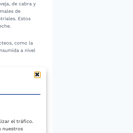
eja, de cabra y
imales de
riales. Estos
eche.
cteos, como la
onsumida a nivel
a se contienen
zar el tráfico.
na elevada
n nuestros