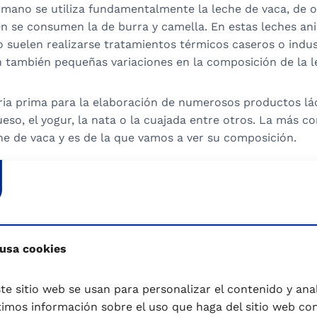
ano se utiliza fundamentalmente la leche de vaca, de ov
én se consumen la de burra y camella. En estas leches an
uelen realizarse tratamientos térmicos caseros o indust
n también pequeñas variaciones en la composición de la l
ria prima para la elaboración de numerosos productos lá
ueso, el yogur, la nata o la cuajada entre otros. La más c
he de vaca y es de la que vamos a ver su composición.
 mayoritario de la leche constituyendo un 68-91%. En ell
rosolubles, la lactosa y algunas sales minerales.
 usa cookies
te sitio web se usan para personalizar el contenido y anali
la leche son consideradas de alto valor biológico y con u
mos información sobre el uso que haga del sitio web co