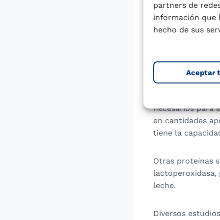
digestibilidad, a
partners de redes
en la nutrición h
información que 
hecho de sus serv
Las principales c
proteínas del su
la leche y las pr
Aceptar 
La caseína es una
necesarios para e
en cantidades apr
tiene la capacidad
Otras proteínas s
lactoperoxidasa,
leche.
Diversos estudios