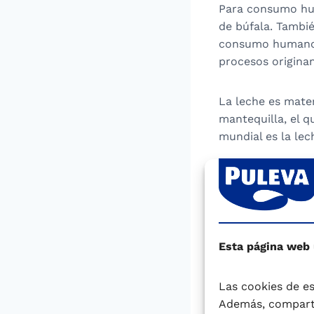
Para consumo hum
de búfala. Tambi
consumo humano s
procesos origina
La leche es mate
mantequilla, el q
mundial es la lec
Agua
Es el componente
las vitaminas hid
Esta página web
Proteínas
Las cookies de es
Las proteínas de 
Además, comparti