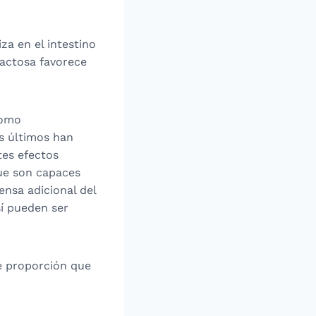
za en el intestino
lactosa favorece
como
os últimos han
tes efectos
que son capaces
nsa adicional del
í pueden ser
e proporción que