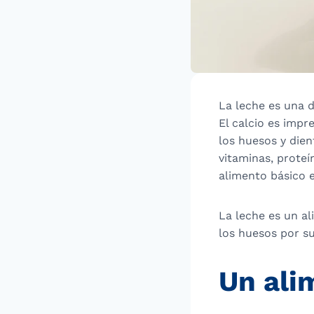
La leche es una d
El calcio es impr
los huesos y die
vitaminas, proteí
alimento básico e
La leche es un al
los huesos por s
Un ali