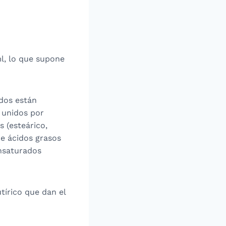
l, lo que supone
idos están
 unidos por
 (esteárico,
de ácidos grasos
insaturados
tírico que dan el