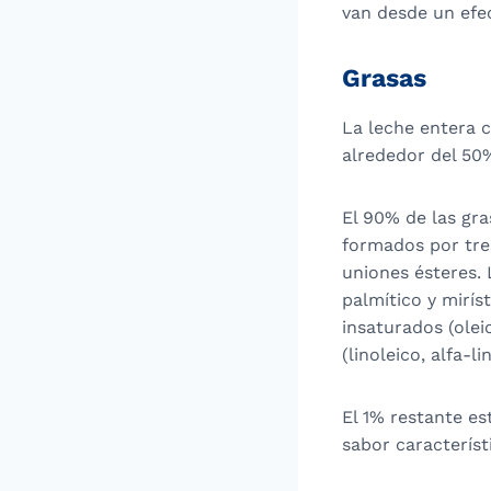
van desde un efec
Grasas
La leche entera 
alrededor del 50%
El 90% de las gra
formados por tre
uniones ésteres. 
palmítico y mirís
insaturados (ole
(linoleico, alfa-li
El 1% restante e
sabor característi