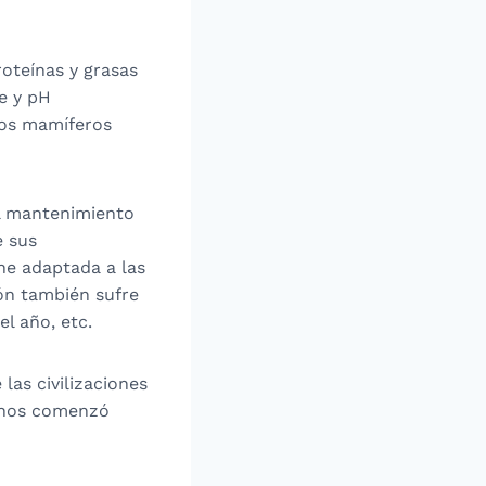
roteínas y grasas
e y pH
 los mamíferos
el mantenimiento
e sus
he adaptada a las
ón también sufre
l año, etc.
as civilizaciones
anos comenzó