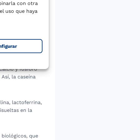
 indispensables
binarla con otra
el uso que haya
aseínas y las
a la proteína de
ína total.
nfigurar
nciales
calcio y fósforo
Así, la caseína
ina, lactoferrina,
sueltas en la
 biológicos, que