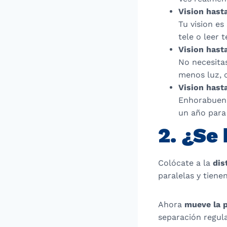
Vision hasta
Tu vision es
tele o leer 
Vision hast
No necesita
menos luz, 
Vision hasta
Enhorabuena,
un año para 
2. ¿Se
Colócate a la
dis
paralelas y tiene
Ahora
mueve la p
separación regul