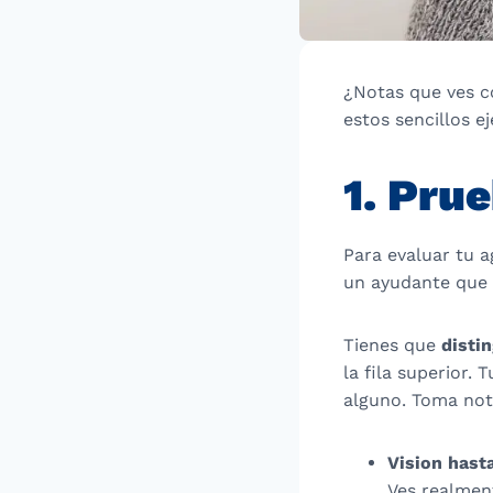
¿Notas que ves c
estos sencillos e
1. Pru
Para evaluar tu 
un ayudante que s
Tienes que
disti
la fila superior. 
alguno. Toma nota
Vision hast
Ves realment