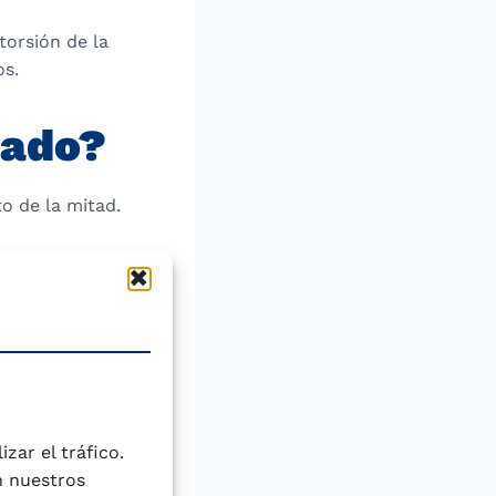
torsión de la
os.
tado?
to de la mitad.
sita a tu
n de tu retina.
Puleva Max
y
en España en
zar el tráfico.
n nuestros