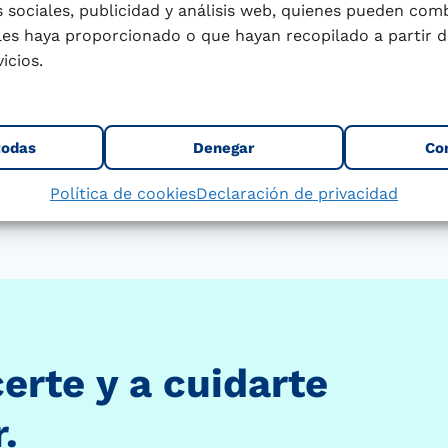
 sociales, publicidad y análisis web, quienes pueden com
les haya proporcionado o que hayan recopilado a partir d
icios.
Nutrición y Bi
Qué comer cuando se tiene úlcera de estómago
Beneficios y cur
todas
Denegar
Co
Política de cookies
Declaración de privacidad
rte y a cuidarte
.