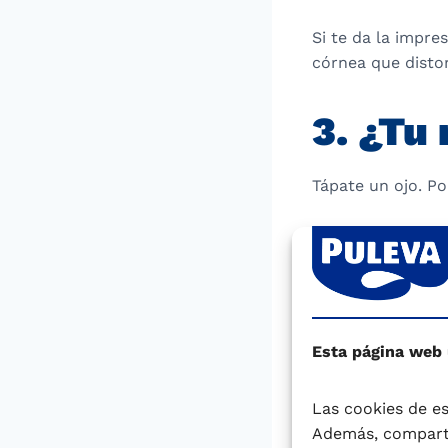
Si te da la impre
córnea que distor
3. ¿Tu
Tápate un ojo. P
Si a ves las líne
oftalmólogo para 
Para finalizar, 
conozcas el rest
Esta página web
Dra. Mª Teresa Ir
Las cookies de es
Deporte y Salud
Además, comparti