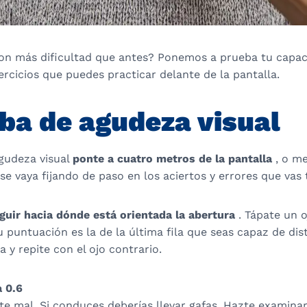
on más dificultad que antes? Ponemos a prueba tu capac
jercicios que puedes practicar delante de la pantalla.
eba de agudeza visual
agudeza visual
ponte a cuatro metros de la pantalla
, o me
e vaya fijando de paso en los aciertos y errores que vas 
nguir hacia dónde está orientada la abertura
. Tápate un 
Tu puntuación es la de la última fila que seas capaz de dist
 y repite con el ojo contrario.
a 0.6
e mal. Si conduces deberías llevar gafas. Hazte examinar