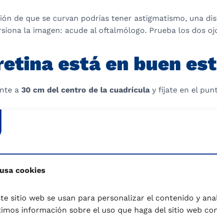
sión de que se curvan podrías tener astigmatismo, una dis
siona la imagen: acude al oftalmólogo. Prueba los dos oj
 retina está en buen es
onte a
30 cm del centro de la cuadrícula
y fíjate en el pun
as interrumpidas en algún punto o con alguna curvatura, vi
que te haga un examen, podría significar alguna alteració
te recomendamos que visites a nuestro producto de
leche 
o de nuestra gama de leches.
 usa cookies
adier
.
Cirujano Oftalmólogo – Sport Life – Revista líder 
te sitio web se usan para personalizar el contenido y anali
mos información sobre el uso que haga del sitio web co