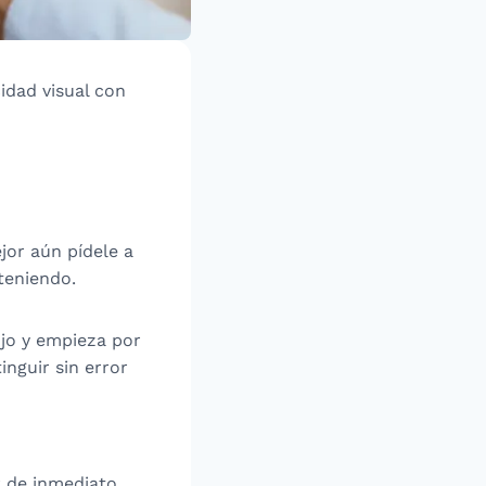
idad visual con
jor aún pídele a
teniendo.
ojo y empieza por
inguir sin error
 de inmediato.