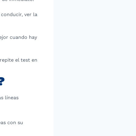
conducir, ver la
mejor cuando hay
epite el test en
?
s líneas
eas con su