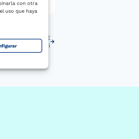
binarla con otra
el uso que haya
enestar
SIGUIENTE
iosidades del caqui
nfigurar