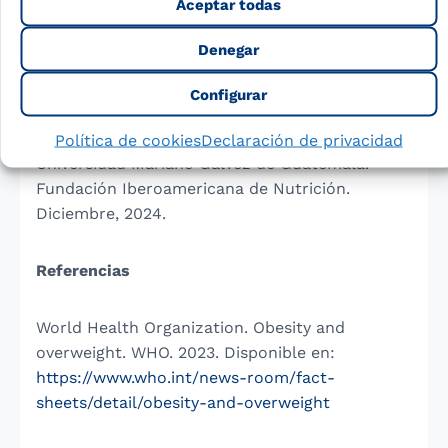
Aceptar todas
Dª. Trinidad Aparicio Pérez
, Psicóloga,
Denegar
Especialista en infancia y adolescencia
Configurar
Revisado por María Gabriela Sagastume
Rodríguez
, Estudiante de Nutrición Clínica,
Política de cookies
Declaración de privacidad
Universidad Mariano Gálvez de Guatemala.
Fundación Iberoamericana de Nutrición.
Diciembre, 2024.
Referencias
World Health Organization. Obesity and
overweight. WHO. 2023. Disponible en:
https://www.who.int/news-room/fact-
sheets/detail/obesity-and-overweight