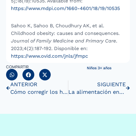
5];18(19):10535. Available from:
https://www.mdpi.com/1660-4601/18/19/10535
Sahoo K, Sahoo B, Choudhury AK, et al.
Childhood obesity: causes and consequences.
Journal of Family Medicine and Primary Care
.
2023;4(2):187-192. Disponible en:
https://www.ovid.com/jnls/jfmpc
COMPARTIR
Niños 3+ años
ANTERIOR
SIGUIENTE
Cómo corregir los hábitos para evitar la obesidadinfantil
La alimentación en la edad escolar: Bases para un desarrollosaludable