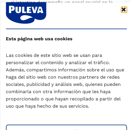
el intestino desempeña un papel crucial en la
regulación del peso, lo que ha llevado al
desarrollo de tratamientos que modulan el
microbioma intestinal para combatir la
obesidad. También se ha observado que los
Esta página web usa cookies
niños que consumen alimentos ricos en fibra y
que mantienen horarios regulares de comida
tienen menos probabilidades de desarrollar
Las cookies de este sitio web se usan para
obesidad.
personalizar el contenido y analizar el tráfico.
Además, compartimos información sobre el uso que
haga del sitio web con nuestros partners de redes
Para finalizar, te recomendamos que visites a
sociales, publicidad y análisis web, quienes pueden
nuestro producto de
leche Puleva de
combinarla con otra información que les haya
crecimiento
y conozcas el resto de nuestra
proporcionado o que hayan recopilado a partir del
gama de leches.
uso que haya hecho de sus servicios.
Boletín de la Fundación de Hipercolesterolemia
Familiar