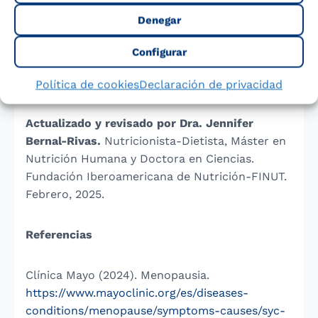
Denegar
Original de
https://www.lechepuleva.es/productos/puleva-
Configurar
a-dDra. Dª. Ana Haro García, Farmacéutica y
Tecnóloga de Alimentos
Política de cookies
Declaración de privacidad
Actualizado y revisado por Dra. Jennifer
Bernal-Rivas.
Nutricionista-Dietista, Máster en
Nutrición Humana y Doctora en Ciencias.
Fundación Iberoamericana de Nutrición-FINUT.
Febrero, 2025.
Referencias
Clínica Mayo (2024). Menopausia.
https://www.mayoclinic.org/es/diseases-
conditions/menopause/symptoms-causes/syc-