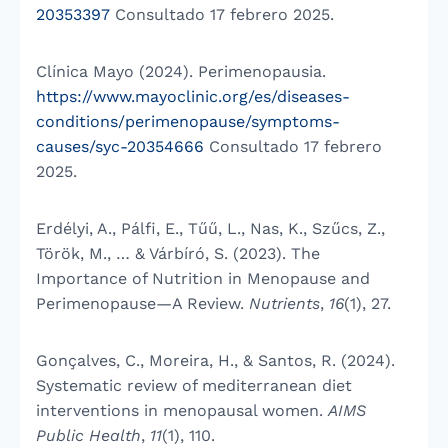
20353397
Consultado 17 febrero 2025.
Clínica Mayo (2024). Perimenopausia.
https://www.mayoclinic.org/es/diseases-
conditions/perimenopause/symptoms-
causes/syc-20354666
Consultado 17 febrero
2025.
Erdélyi, A., Pálfi, E., Tűű, L., Nas, K., Szűcs, Z.,
Török, M., … & Várbíró, S. (2023). The
Importance of Nutrition in Menopause and
Perimenopause—A Review.
Nutrients
,
16
(1), 27.
Gonçalves, C., Moreira, H., & Santos, R. (2024).
Systematic review of mediterranean diet
interventions in menopausal women.
AIMS
Public Health
,
11
(1), 110.