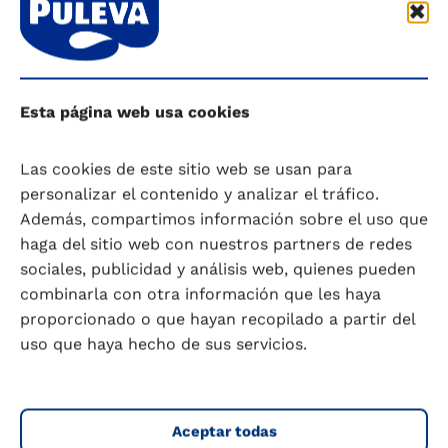
Saber más
En los hombres, también las hormonas
disminuyen. Las investigaciones han
demostrado que la testosterona, una hormona
Esta página web usa cookies
vital para los hombres, disminuye entre un 1% y
un 2% cada año después de los 30 años. En un
estudio longitudinal realizado por Kisighii y su
Las cookies de este sitio web se usan para
equipo, se analizaron datos de hombres de
personalizar el contenido y analizar el tráfico.
entre 29 y 79 años y se observó que los niveles
Además, compartimos información sobre el uso que
totales de testosterona disminuían entre un
haga del sitio web con nuestros partners de redes
0,2% y un 0,4% cada año.
sociales, publicidad y análisis web, quienes pueden
combinarla con otra información que les haya
proporcionado o que hayan recopilado a partir del
Para finalizar, te recomendamos que visites a
uso que haya hecho de sus servicios.
nuestro producto de
leche Puleva entera
y
conozcas el resto de nuestra gama de leches.
Aceptar todas
—————————————-