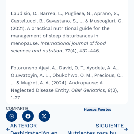
Laudisio, D., Barrea, L., Pugliese, G., Aprano, S.,
Castellucci, B., Savastano, S., … & Muscogiuri, G.
(2021). A practical nutritional guide for the
management of sleep disturbances in
menopause.
International journal of food
sciences and nutrition
,
72
(4), 432-446.
Folorunsho Ajayi, A., David, O. T., Ayodele, A. A.,
Oluwatoyin, A. L., Obukohwo, O. M., Precious, O.,
… & Magret, A. A. (2024). Andropause: A
Neglected Disease Entity.
OBM Geriatrics
,
8
(2),
1-27.
COMPARTIR
Huesos Fuertes
ANTERIOR
SIGUIENTE
Deshidratación en adultos mayores
Nutrientes para huesos saludables